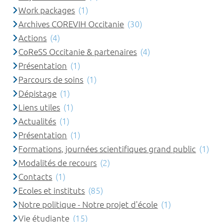
Work packages
(1)
Archives COREVIH Occitanie
(30)
Actions
(4)
CoReSS Occitanie & partenaires
(4)
Présentation
(1)
Parcours de soins
(1)
Dépistage
(1)
Liens utiles
(1)
Actualités
(1)
Présentation
(1)
Formations, journées scientifiques grand public
(1)
Modalités de recours
(2)
Contacts
(1)
Ecoles et instituts
(85)
Notre politique - Notre projet d'école
(1)
Vie étudiante
(15)