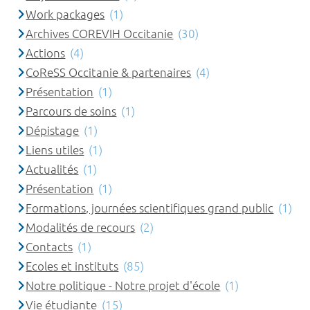
Work packages
(1)
Archives COREVIH Occitanie
(30)
Actions
(4)
CoReSS Occitanie & partenaires
(4)
Présentation
(1)
Parcours de soins
(1)
Dépistage
(1)
Liens utiles
(1)
Actualités
(1)
Présentation
(1)
Formations, journées scientifiques grand public
(1)
Modalités de recours
(2)
Contacts
(1)
Ecoles et instituts
(85)
Notre politique - Notre projet d'école
(1)
Vie étudiante
(15)