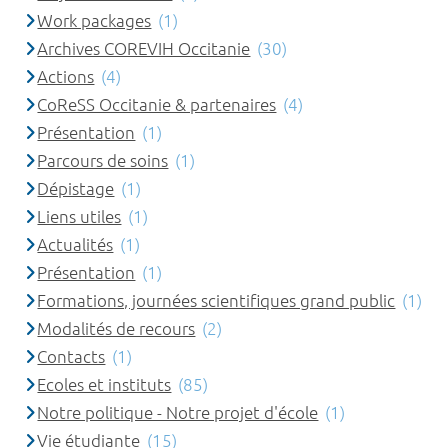
Work packages
(1)
Archives COREVIH Occitanie
(30)
Actions
(4)
CoReSS Occitanie & partenaires
(4)
Présentation
(1)
Parcours de soins
(1)
Dépistage
(1)
Liens utiles
(1)
Actualités
(1)
Présentation
(1)
Formations, journées scientifiques grand public
(1)
Modalités de recours
(2)
Contacts
(1)
Ecoles et instituts
(85)
Notre politique - Notre projet d'école
(1)
Vie étudiante
(15)