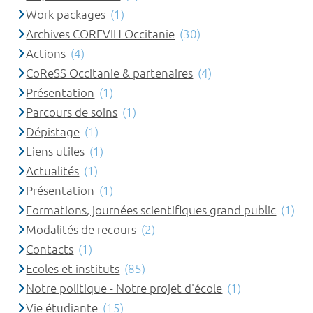
Work packages
(1)
Archives COREVIH Occitanie
(30)
Actions
(4)
CoReSS Occitanie & partenaires
(4)
Présentation
(1)
Parcours de soins
(1)
Dépistage
(1)
Liens utiles
(1)
Actualités
(1)
Présentation
(1)
Formations, journées scientifiques grand public
(1)
Modalités de recours
(2)
Contacts
(1)
Ecoles et instituts
(85)
Notre politique - Notre projet d'école
(1)
Vie étudiante
(15)