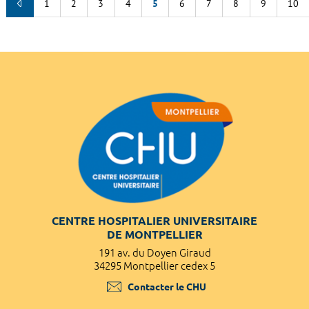
1
2
3
4
5
6
7
8
9
10
CENTRE HOSPITALIER UNIVERSITAIRE
DE MONTPELLIER
191 av. du Doyen Giraud
34295 Montpellier cedex 5
Contacter le CHU