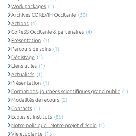
Work packages
(1)
Archives COREVIH Occitanie
(30)
Actions
(4)
CoReSS Occitanie & partenaires
(4)
Présentation
(1)
Parcours de soins
(1)
Dépistage
(1)
Liens utiles
(1)
Actualités
(1)
Présentation
(1)
Formations, journées scientifiques grand public
(1)
Modalités de recours
(2)
Contacts
(1)
Ecoles et instituts
(85)
Notre politique - Notre projet d'école
(1)
Vie étudiante
(15)