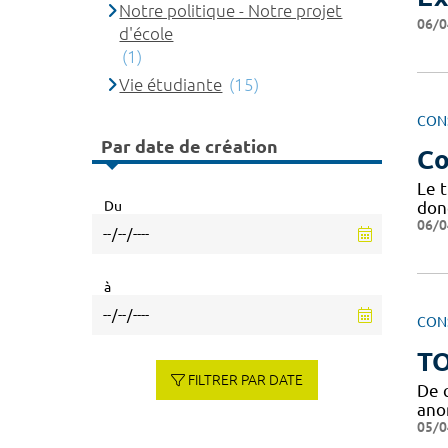
Notre politique - Notre projet
06/0
d'école
(1)
Vie étudiante
(15)
CON
Par date de création
Co
Le t
Du
don
06/0
à
CON
TO
FILTRER PAR DATE
De 
anom
05/0