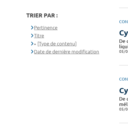
TRIER PAR :
CON
Pertinence
Cy
Titre
De q
[Type de contenu]
liqu
Date de dernière modification
05/0
CON
Cy
De q
mél
05/0