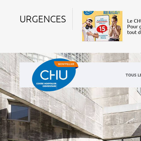
URGENCES
Le CHU
Pour g
tout 
TOUS L