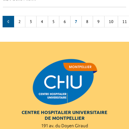
2
3
4
5
6
7
8
9
10
11
CENTRE HOSPITALIER UNIVERSITAIRE
DE MONTPELLIER
191 av. du Doyen Giraud