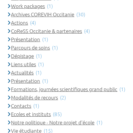
Work packages
(1)
Archives COREVIH Occitanie
(30)
Actions
(4)
CoReSS Occitanie & partenaires
(4)
Présentation
(1)
Parcours de soins
(1)
Dépistage
(1)
Liens utiles
(1)
Actualités
(1)
Présentation
(1)
Formations, journées scientifiques grand public
(1)
Modalités de recours
(2)
Contacts
(1)
Ecoles et instituts
(85)
Notre politique - Notre projet d'école
(1)
Vie étudiante
(15)