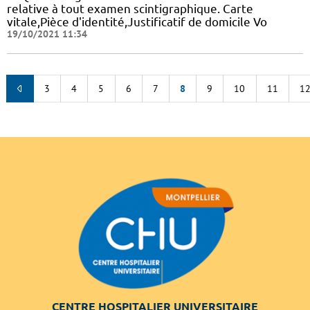
relative à tout examen scintigraphique. Carte
vitale,Pièce d'identité,Justificatif de domicile Vo
19/10/2021 11:34
3
4
5
6
7
8
9
10
11
1
CENTRE HOSPITALIER UNIVERSITAIRE