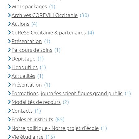
Work packages
(1)
Archives COREVIH Occitanie
(30)
Actions
(4)
CoReSS Occitanie & partenaires
(4)
Présentation
(1)
Parcours de soins
(1)
Dépistage
(1)
Liens utiles
(1)
Actualités
(1)
Présentation
(1)
Formations, journées scientifiques grand public
(1)
Modalités de recours
(2)
Contacts
(1)
Ecoles et instituts
(85)
Notre politique - Notre projet d'école
(1)
Vie étudiante
(15)