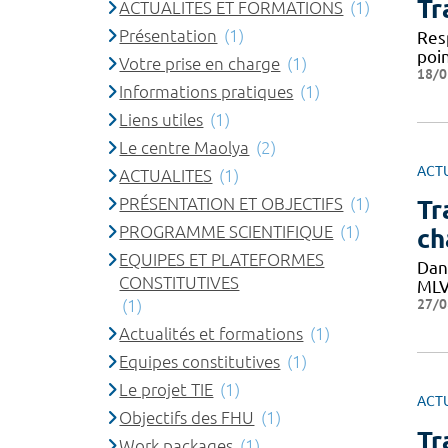
Tr
ACTUALITES ET FORMATIONS
(1)
Présentation
(1)
Res
poi
Votre prise en charge
(1)
18/0
Informations pratiques
(1)
Liens utiles
(1)
Le centre Maolya
(2)
ACT
ACTUALITES
(1)
PRÉSENTATION ET OBJECTIFS
(1)
Tr
PROGRAMME SCIENTIFIQUE
(1)
ch
EQUIPES ET PLATEFORMES
Dan
CONSTITUTIVES
MLVR
27/0
(1)
Actualités et formations
(1)
Equipes constitutives
(1)
Le projet TIE
(1)
ACT
Objectifs des FHU
(1)
Tr
Work packages
(1)