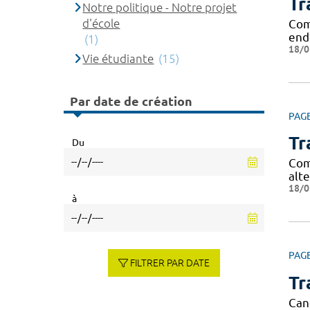
Tr
Notre politique - Notre projet
d'école
Comm
end
(1)
18/0
Vie étudiante
(15)
Par date de création
PAG
Tr
Du
Comm
alte
18/0
à
PAG
FILTRER PAR DATE
Tr
Can