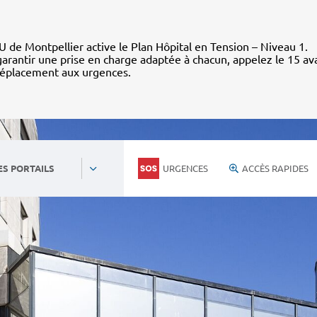
 de Montpellier active le Plan Hôpital en Tension – Niveau 1.
arantir une prise en charge adaptée à chacun, appelez le 15 av
déplacement aux urgences.
URGENCES
ACCÈS RAPIDES
ES PORTAILS