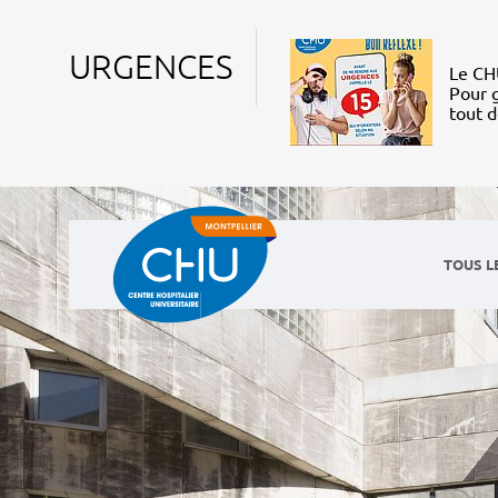
URGENCES
Le CHU
Pour g
tout 
TOUS L