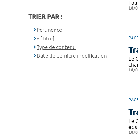
Tou
18/0
TRIER PAR :
Pertinence
PAG
[Titre]
Type de contenu
Tr
Date de dernière modification
Le 
char
18/0
PAG
Tr
Le 
équ
18/0