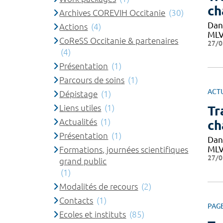
ch
Archives COREVIH Occitanie
(30)
Dan
Actions
(4)
MLVR
CoReSS Occitanie & partenaires
27/0
(4)
Présentation
(1)
Parcours de soins
(1)
ACT
Dépistage
(1)
Liens utiles
(1)
Tr
Actualités
(1)
ch
Présentation
(1)
Dan
MLVR
Formations, journées scientifiques
27/0
grand public
(1)
Modalités de recours
(2)
Contacts
(1)
PAG
Ecoles et instituts
(85)