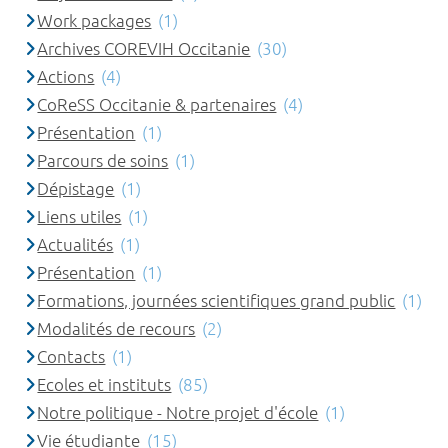
Work packages
(1)
Archives COREVIH Occitanie
(30)
Actions
(4)
CoReSS Occitanie & partenaires
(4)
Présentation
(1)
Parcours de soins
(1)
Dépistage
(1)
Liens utiles
(1)
Actualités
(1)
Présentation
(1)
Formations, journées scientifiques grand public
(1)
Modalités de recours
(2)
Contacts
(1)
Ecoles et instituts
(85)
Notre politique - Notre projet d'école
(1)
Vie étudiante
(15)