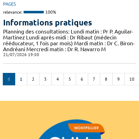
PAGES
relevance:
100%
Informations pratiques
Planning des consultations: Lundi matin : Pr P. Aguilar-
Martinez Lundi après-midi : Dr Ribaut (médecin
rééducateur, 1 fois par mois) Mardi matin : Dr C. Biron-
Andréani Mercredi matin : Dr R. Navarro M
21/07/2026 19:50
1
2
3
4
5
6
7
8
9
10