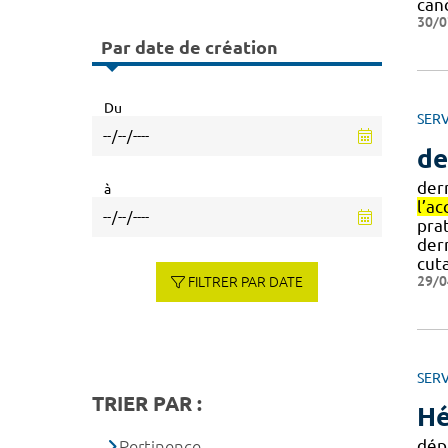
can
30/0
Par date de création
Du
SERV
de
der
à
l’ac
prat
de
cut
29/0
FILTRER PAR DATE
SERV
TRIER PAR :
Hé
dép
Pertinence