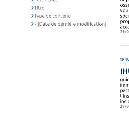
oss
Titre
vou
Type de contenu
soci
pro
[Date de dernière modification]
acc
29/0
SERV
IH
gui
imm
part
l’I
inc
29/0