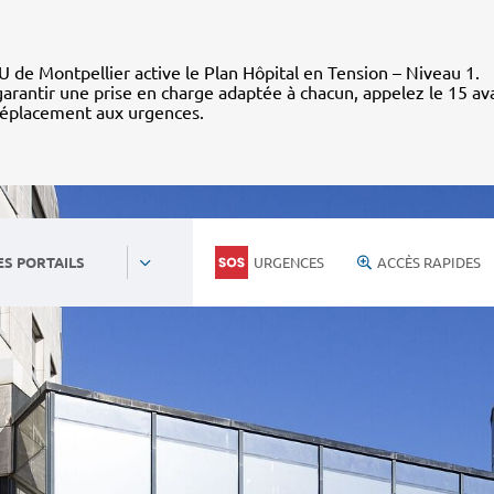
 de Montpellier active le Plan Hôpital en Tension – Niveau 1.
arantir une prise en charge adaptée à chacun, appelez le 15 av
déplacement aux urgences.
URGENCES
ACCÈS RAPIDES
ES PORTAILS