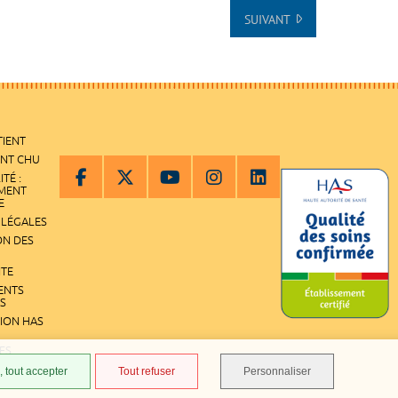
SUIVANT
TIENT
ENT CHU
ITÉ :
EMENT
E
 LÉGALES
ON DES
ITE
ENTS
S
TION HAS
ES
 tout accepter
Tout refuser
Personnaliser