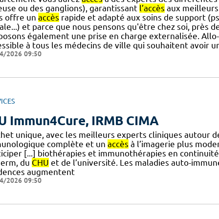
euse ou des ganglions), garantissant
l’accès
aux meilleurs
s offre un
accès
rapide et adapté aux soins de support (psy
ale...) et parce que nous pensons qu'être chez soi, près des 
posons également une prise en charge externalisée. All
essible à tous les médecins de ville qui souhaitent avoir
4/2026 09:50
ICES
U Immun4Cure, IRMB CIMA
chet unique, avec les meilleurs experts cliniques autour 
unologique complète et un
accès
à l’imagerie plus moder
iciper [...] biothérapies et immunothérapies en continuité 
nserm, du
CHU
et de l’université. Les maladies auto-immun
idences augmentent
4/2026 09:50