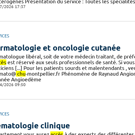
cérogènes Présentation du service : Toutes les spécialité
7/2026 17:37
ICES
rmatologie et oncologie cutanée
matologue libéral, soit de votre médecin traitant, de pr
cès
est réservé aux seuls professionnels de santé. Si vous
iciens [...] Pour les patients sourds et malentendants , ve
rmato@
chu
-montpellier.fr Phénomène de Raynaud Angiom
anée Angioedème
4/2026 09:50
ICES
matologie clinique
artement vous aurez
accès
à des experts des différentes