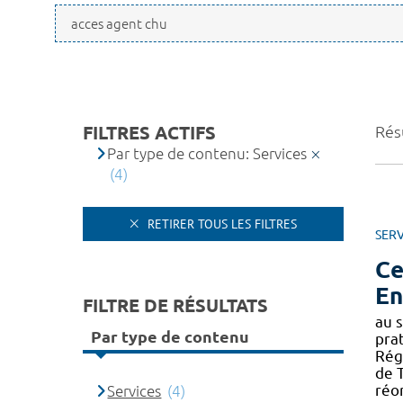
FILTRES ACTIFS
Résu
Par type de contenu: Services
(4)
RETIRER TOUS LES FILTRES
SERV
Ce
En
FILTRE DE RÉSULTATS
au s
Par type de contenu
pra
Rég
de T
réor
Services
(4)