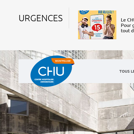
URGENCES
Le CHU
Pour g
tout 
TOUS L