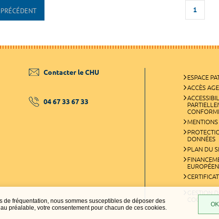
1
PRÉCÉDENT
Contacter le CHU
ESPACE PA
ACCÈS AG
ACCESSIBIL
04 67 33 67 33
PARTIELL
CONFORM
MENTIONS
PROTECTI
DONNÉES
PLAN DU S
FINANCEM
EUROPÉEN
CERTIFICA
GESTION D
COOKIES
ques de fréquentation, nous sommes susceptibles de déposer des
OK,
t, au préalable, votre consentement pour chacun de ces cookies.