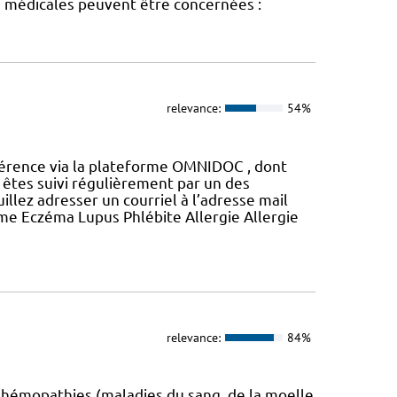
s médicales peuvent être concernées :
relevance:
54%
éférence via la plateforme OMNIDOC , dont
 êtes suivi régulièrement par un des
uillez adresser un courriel à l’adresse mail
e Eczéma Lupus Phlébite Allergie Allergie
relevance:
84%
 hémopathies (maladies du sang, de la moelle