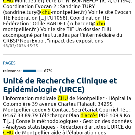
CHU
Montpellier) et le Dr. N. BONNEFOY (ICM, U1194).
Coordination Evocan-2 : Sandrine TURY
(sandrine.tury@
chu
-montpellier.fr) Voir le site Evocan
TIE Fédération [...] l'U1058). ​Coordination TIE
Fédération : Odile BARDET ( o-bardet@
chu
-
montpellier.fr ) Voir le site TIE Un dossier FHU
accompagné par les tutelles par l'intermédiaire du
CRBSP NeurExpo , “impact des expositions
18/02/2026 15:25
PAGES
relevance:
67%
Unité de Recherche Clinique et
Epidémiologie (URCE)
l'information médicale
CHU
de Montpellier - Hôpital la
Colombière 39 avenue Charles Flahault 34295
Montpellier cedex 5 Contact Secrétariat Courriel Tél. :
04.67.33.89.79 Télécharger Plan
d'accès
PDF 109,9 Ko
T [...] Conseils méthodologiques - Gestion des données
- Analyses statistiques - Rédaction d'articles L'URCE du
CHU
de Montpellier aide à l'élaboration des