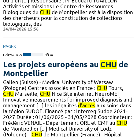
ou d'un [...] Responsable : Pr Edouard TUAILLON
Activités et missions Le Centre de Ressources
Biologiques du
CHU
de Montpellier est à la disposition
des chercheurs pour la constitution de collections
biologiques, des
24/04/2026 15:56
PAGES
relevance:
39%
Les projets européens au
CHU
de
Montpellier
Gallen (Suisse) - Medical University of Warsaw
(Pologne) Centres associés en France :
CHU
Tours,
CHU
Marseille,
CHU
Nice Site internet NeuroMET
Innovative measurements for improved diagnosis and
management [...] les inégalités
d’accès
aux soins dans
la région SUDOE. Financé par : Interreg Sudoe 2021-
2027 Durée : 01/06/2025 - 31/05/2028 Coordinateur :
Frédéric VENAIL - Département ORL et CMF au
CHU
de Montpellier [...] Medical University of Lodz
(Pologne) –
CHU
de Montpellier (France) - Hôpital