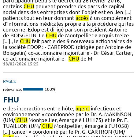
participation Depuis le décret du 26 février 2016,
certains
CHU
peuvent prendre des parts de capital
social dans des entreprises dont l’objet est en lien [...]
patients tout en leur donnant
accès
à un complément
d'informations médicales propre à la procédure qui les
concerne. Edop est dirigé par son président Antoine
de BOISGELIN. Le
CHU
de Montpellier a acquis treize
[...] , le
CHU
fait partie des 9 nouveaux actionnaires de
la société EDOP : - CAREPROD (dirigée par Antoine de
Boisgelin) co-actionnaire majoritaire - Dr César Cartier,
co-actionnaire majoritaire -
CHU
de M
18/02/2026 15:25
PAGES
relevance:
100%
FHU
e des interactions entre hôte,
agent
infectieux et
environnement » coordonnée par le Dr. A. MAKINSON
(UM/
CHU
Montpellier, émarge à l'U1175) et le Pr. E.
TUAILLON (UM/
CHU
Montpellier, émarge à l'U1058)
[...] cancer » coordonné par le Pr. G. CARTRON (UM/