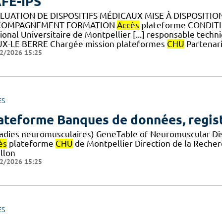
FE-IPS
LUATION DE DISPOSITIFS MÉDICAUX MISE À DISPOSITI
COMPAGNEMENT FORMATION
Accès
plateforme CONDITIO
onal Universitaire de Montpellier [...] responsable techni
X-LE BERRE Chargée mission plateformes
CHU
Partenari
2/2026 15:25
ES
ateforme Banques de données, regis
adies neuromusculaires) GeneTable of Neuromuscular Di
ès
plateforme
CHU
de Montpellier Direction de la Recherc
llon
2/2026 15:25
ES