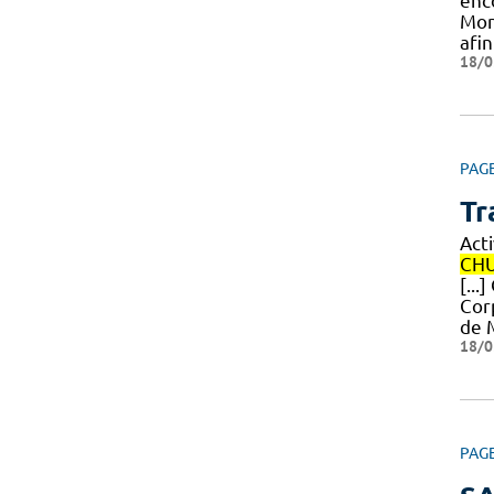
enc
Mon
afi
18/0
PAG
Tr
Act
CH
[..
Cor
de 
18/0
PAG