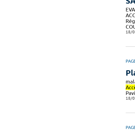
SA
EVA
AC
Régi
COU
18/0
PAG
Pl
mal
Acc
Pavi
18/0
PAG