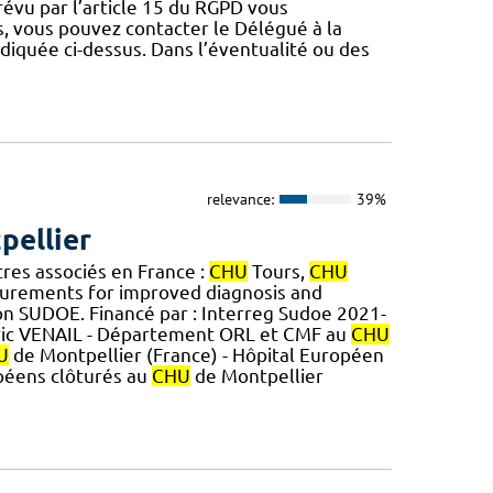
révu par l’article 15 du RGPD vous
, vous pouvez contacter le Délégué à la
diquée ci-dessus. Dans l’éventualité ou des
relevance:
39%
pellier
tres associés en France :
CHU
Tours,
CHU
urements for improved diagnosis and
on SUDOE. Financé par : Interreg Sudoe 2021-
ric VENAIL - Département ORL et CMF au
CHU
U
de Montpellier (France) - Hôpital Européen
péens clôturés au
CHU
de Montpellier