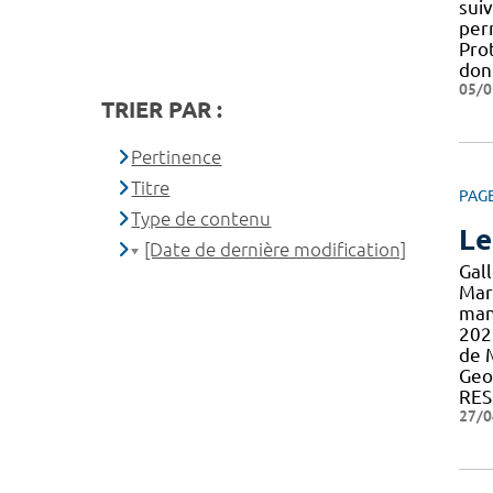
sui
per
Pro
don
05/0
TRIER PAR :
Pertinence
Titre
PAG
Type de contenu
Le
[Date de dernière modification]
Gal
Mar
man
202
de M
Geo
RES
27/0