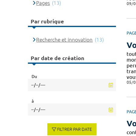
Pages
(13)
09/0
Par rubrique
PAG
Recherche et innovation
(13)
Vo
tou
Par date de création
mont
perm
tra
Du
vou
05/0
à
PAG
Vo
FILTRER PAR DATE
con