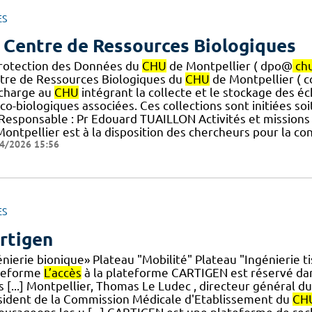
ES
 Centre de Ressources Biologiques
Protection des Données du
CHU
de Montpellier ( dpo@
ch
tre de Ressources Biologiques du
CHU
de Montpellier ( 
] charge au
CHU
intégrant la collecte et le stockage des éc
ico-biologiques associées. Ces collections sont initiées 
.] Responsable : Pr Edouard TUAILLON Activités et missio
ontpellier est à la disposition des chercheurs pour la con
4/2026 15:56
ES
rtigen
nierie bionique» Plateau "Mobilité" Plateau "Ingénierie t
teforme
L’accès
à la plateforme CARTIGEN est réservé da
 [...] Montpellier, Thomas Le Ludec , directeur général d
sident de la Commission Médicale d'Etablissement du
CH