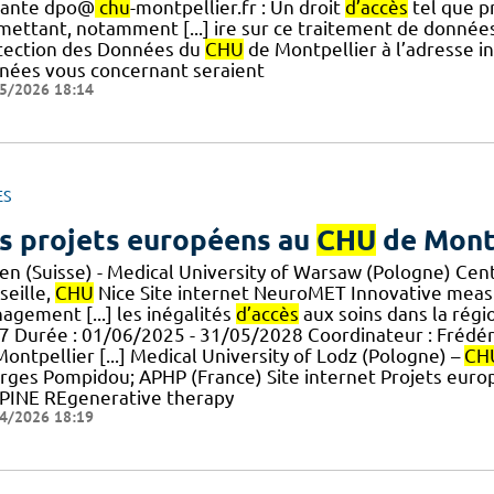
vante dpo@
chu
-montpellier.fr : Un droit
d’accès
tel que p
mettant, notamment [...] ire sur ce traitement de données
tection des Données du
CHU
de Montpellier à l’adresse in
nées vous concernant seraient
5/2026 18:14
ES
s projets européens au
CHU
de Mont
len (Suisse) - Medical University of Warsaw (Pologne) Cen
seille,
CHU
Nice Site internet NeuroMET Innovative meas
agement [...] les inégalités
d’accès
aux soins dans la régi
7 Durée : 01/06/2025 - 31/05/2028 Coordinateur : Frédé
ontpellier [...] Medical University of Lodz (Pologne) –
CH
rges Pompidou; APHP (France) Site internet Projets euro
PINE REgenerative therapy
4/2026 18:19