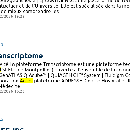
ourageons les u [...] CARTIGEN est une plateforme de rec
tpellier et de l’Université. Elle est spécialisée dans la 
n de mieux comprendre les
2/2026 15:25
ES
anscriptome
ivité La plateforme Transcriptome est une plateforme tec
U
St-Eloi de Montpellier) ouverte à l’ensemble de la comm
.] GenATLAS QIAcube™ | QUIAGEN C1™ System | Fluidigm C
poration
Accès
plateforme ADRESSE: Centre Hospitalier Ré
Médecine
2/2026 15:25
ES