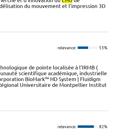
herche et d’innovation du
CHU
de
modélisation du mouvement et l’impression 3D
relevance:
53%
hnologique de pointe localisée à l’IRMB (
unauté scientifique académique, industrielle
orporation BioMark™ HD System | Fluidigm
gional Universitaire de Montpellier Institut
relevance:
82%