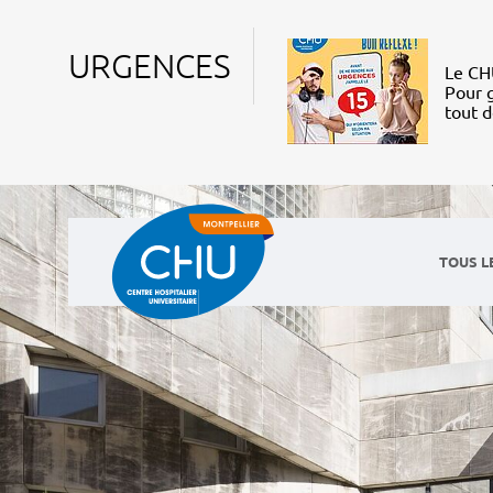
URGENCES
Le CHU
Pour g
tout 
TOUS L