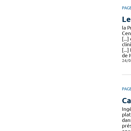
PAG
Le
la 
Cen
[...
clin
[..
de M
24/0
PAG
Ca
Ingé
pla
dans
pré