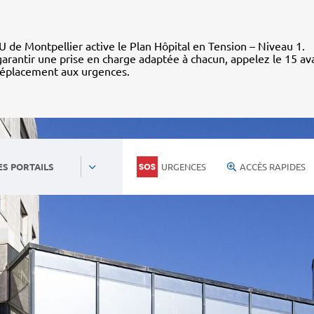
 de Montpellier active le Plan Hôpital en Tension – Niveau 1.
arantir une prise en charge adaptée à chacun, appelez le 15 av
déplacement aux urgences.
URGENCES
ACCÈS RAPIDES
ES PORTAILS