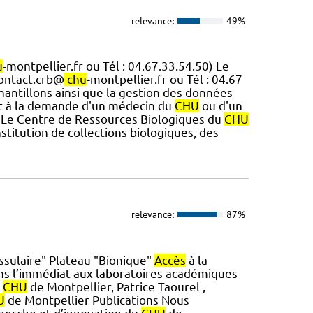
relevance:
49%
u
-montpellier.fr ou Tél : 04.67.33.54.50) Le
contact.crb@
chu
-montpellier.fr ou Tél : 04.67
hantillons ainsi que la gestion des données
soit à la demande d'un médecin du
CHU
ou d'un
ns Le Centre de Ressources Biologiques du
CHU
stitution de collections biologiques, des
relevance:
87%
issulaire" Plateau "Bionique"
Accès
à la
ns l’immédiat aux laboratoires académiques
u
CHU
de Montpellier, Patrice Taourel ,
U
de Montpellier Publications Nous