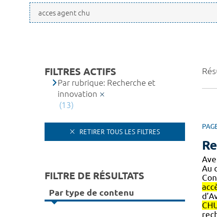
FILTRES ACTIFS
Résu
Par rubrique: Recherche et
innovation
(13)
PAG
RETIRER TOUS LES FILTRES
Re
Ave
Au c
FILTRE DE RÉSULTATS
Con
acc
Par type de contenu
d’A
CH
rec