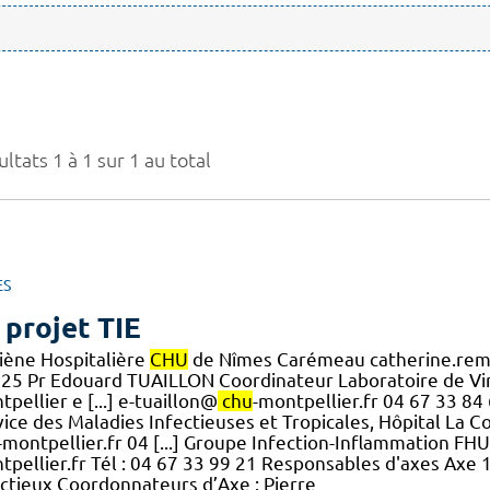
ltats 1 à 1 sur 1 au total
ES
 projet TIE
iène Hospitalière
CHU
de Nîmes Carémeau catherine.re
n 25 Pr Edouard TUAILLON Coordinateur Laboratoire de Vi
pellier e [...] e-tuaillon@
chu
-montpellier.fr 04 67 33 8
vice des Maladies Infectieuses et Tropicales, Hôpital La 
-montpellier.fr 04 [...] Groupe Infection-Inflammation FH
tpellier.fr Tél : 04 67 33 99 21 Responsables d'axes Axe 
ectieux Coordonnateurs d’Axe : Pierre