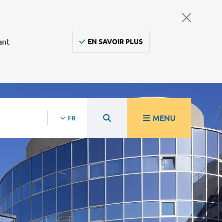
ant
EN SAVOIR PLUS
MENU
FR