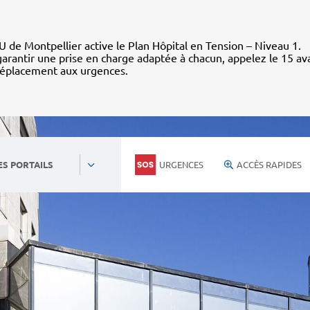
 de Montpellier active le Plan Hôpital en Tension – Niveau 1.
arantir une prise en charge adaptée à chacun, appelez le 15 av
déplacement aux urgences.
URGENCES
ACCÈS RAPIDES
ES PORTAILS