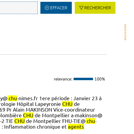
EFFACER
RECHERCHER
relevance:
100%
my@
chu
-nimes.fr 1ere période : Janvier 23 à
rologie Hôpital Lapeyronie
CHU
de
4 69 Pr Alain MAKINSON Vice-coordinateur
Colombière
CHU
de Montpellier a-makinson@
U-2 TIE
CHU
de Montpellier FHU-TIE@
chu
-
1 : Inflammation chronique et
agents