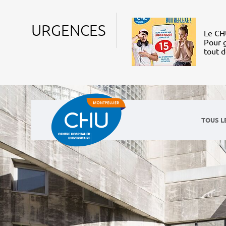
URGENCES
Le CHU
Pour g
tout 
TOUS L