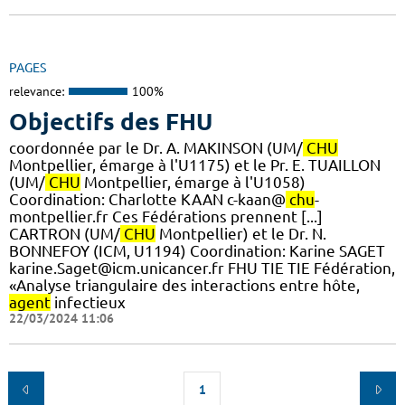
PAGES
relevance:
100%
Objectifs des FHU
coordonnée par le Dr. A. MAKINSON (UM/
CHU
Montpellier, émarge à l'U1175) et le Pr. E. TUAILLON
(UM/
CHU
Montpellier, émarge à l'U1058) ​
Coordination: Charlotte KAAN c-kaan@
chu
-
montpellier.fr Ces Fédérations prennent [...]
CARTRON (UM/
CHU
Montpellier) et le Dr. N.
BONNEFOY (ICM, U1194) Coordination: Karine SAGET
karine.Saget@icm.unicancer.fr FHU TIE TIE Fédération,
«Analyse triangulaire des interactions entre hôte,
agent
infectieux
22/03/2024 11:06
1