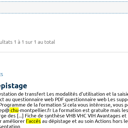
ltats 1 à 1 sur 1 au total
ES
pistage
station de transfert Les modalités d'utilisation et la sai
ect au questionnaire web PDF questionnaire web Les sup
.] Programme de la formation Si cela vous intéresse, vous
hep@
chu
-montpellier.fr La formation est gratuite mais le
rge des [...] Fiche de synthèse VHB VHC VIH Avantages et 
r améliorer
l'accés
au dépistage et au soin Actions hors le
sentation