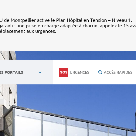
 de Montpellier active le Plan Hôpital en Tension – Niveau 1.
arantir une prise en charge adaptée à chacun, appelez le 15 av
déplacement aux urgences.
URGENCES
ACCÈS RAPIDES
ES PORTAILS