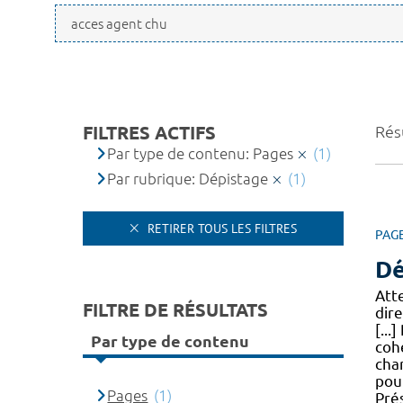
FILTRES ACTIFS
Résu
Par type de contenu: Pages
(1)
Par rubrique: Dépistage
(1)
RETIRER TOUS LES FILTRES
PAG
Dé
Atte
FILTRE DE RÉSULTATS
dir
[..
Par type de contenu
co
cha
pou
Pages
(1)
Pré