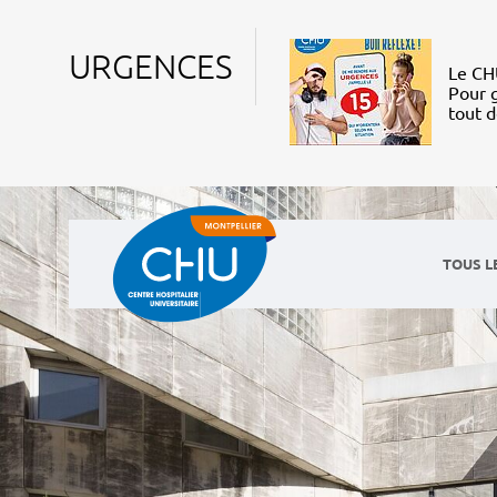
URGENCES
Le CHU
Pour g
tout 
TOUS L