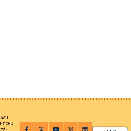
TIENT
ENT CHU
ITÉ :