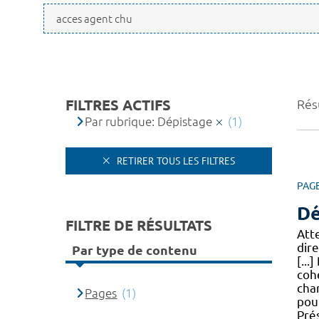
FILTRES ACTIFS
Résu
Par rubrique: Dépistage
(1)
RETIRER TOUS LES FILTRES
PAG
Dé
FILTRE DE RÉSULTATS
Atte
dir
Par type de contenu
[..
co
cha
Pages
(1)
pou
Pré