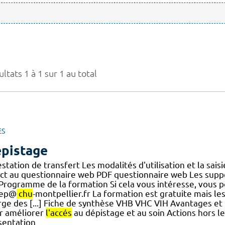
ltats 1 à 1 sur 1 au total
ES
pistage
station de transfert Les modalités d'utilisation et la sai
ect au questionnaire web PDF questionnaire web Les sup
.] Programme de la formation Si cela vous intéresse, vous
hep@
chu
-montpellier.fr La formation est gratuite mais le
rge des [...] Fiche de synthèse VHB VHC VIH Avantages et 
r améliorer
l'accés
au dépistage et au soin Actions hors le
sentation