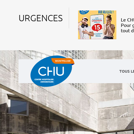
URGENCES
Le CHU
Pour g
tout 
TOUS L