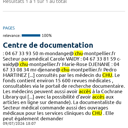
Résultats 1 à 1 sur 1 au total
PAGES
relevance:
100%
Centre de documentation
: 04 67 33 93 50 m-mondange@
chu
-montpellier.fr
Secteur paramédical Carole VAIDY : 04 67 33 81 59 c-
vaidy@
chu
-montpellier.fr Marie-Rose DJENANE : 04
67 33 08 34 mr-djenane@
chu
-montpellier.fr Pedro
MARTINEZ [...] consultés par les médecin du
CHU
. Le
fonds contient environ 15 600 revues médicales ,
consultables via le portail de recherche documentaire.
Les médecins peuvent aussi avoir
accès
à la Cochrane
Library qui [...] avec la possibilité d'avoir
accès
aux
articles en ligne sur demande). La documentaliste du
Secteur médical commande aussi des ouvrages
médicaux pour les services cliniques du
CHU
. Elle
peut également demander
09/07/2026 18:07