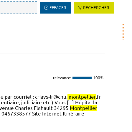
EFFACER
RECHERCHER
relevance:
100%
u par courriel : criavs-lr@chu.
montpellier
.fr
tiaire, judiciaire etc.) Vous [...] Hôpital la
 avenue Charles Flahault 34295
Montpellier
: 0467338577 Site Internet Itinéraire