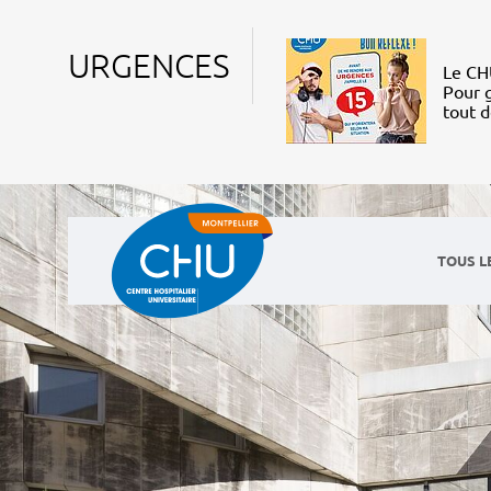
URGENCES
Le CHU
Pour g
tout 
TOUS L