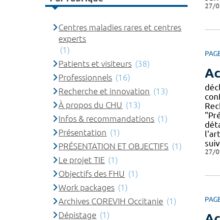
27/0
Centres maladies rares et centres
experts
(1)
PAG
Patients et visiteurs
(38)
Ac
Professionnels
(16)
décl
Recherche et innovation
(13)
con
À propos du CHU
(13)
Rec
"Pr
Infos & recommandations
(1)
déta
Présentation
(1)
l'ar
sui
PRÉSENTATION ET OBJECTIFS
(1)
27/0
Le projet TIE
(1)
Objectifs des FHU
(1)
Work packages
(1)
PAG
Archives COREVIH Occitanie
(1)
Dépistage
(1)
Ac