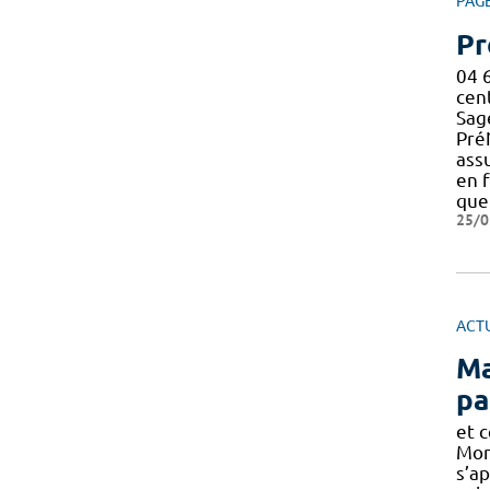
PAG
Pr
04 
cen
Sage
Pré
ass
en f
quel
25/0
ACT
Ma
pa
et 
Mon
s’a