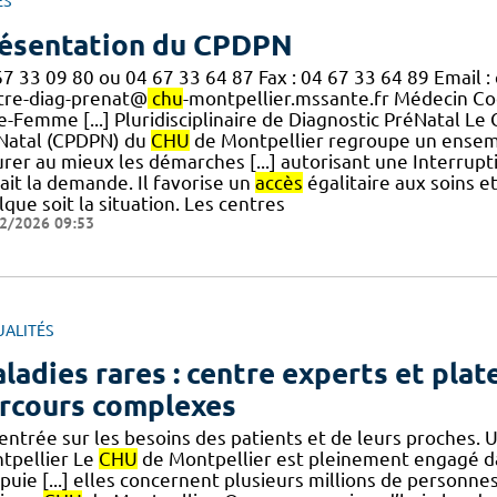
ES
ésentation du CPDPN
67 33 09 80 ou 04 67 33 64 87 Fax : 04 67 33 64 89 Email 
tre-diag-prenat@
chu
-montpellier.mssante.fr Médecin C
-Femme [...] Pluridisciplinaire de Diagnostic PréNatal Le 
Natal (CPDPN) du
CHU
de Montpellier regroupe un ensemb
urer au mieux les démarches [...] autorisant une Interrupt
ait la demande. Il favorise un
accès
égalitaire aux soins e
que soit la situation. Les centres
2/2026 09:53
UALITÉS
ladies rares : centre experts et pla
rcours complexes
centrée sur les besoins des patients et de leurs proches.
tpellier Le
CHU
de Montpellier est pleinement engagé dan
ppuie [...] elles concernent plusieurs millions de person