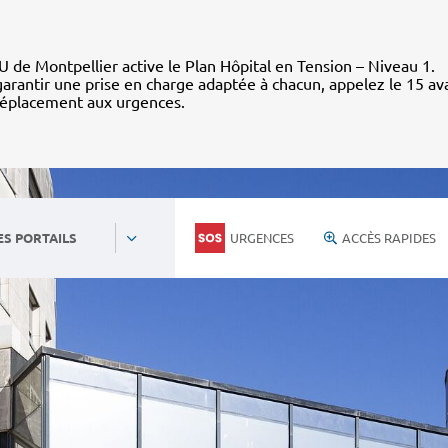
 de Montpellier active le Plan Hôpital en Tension – Niveau 1.
arantir une prise en charge adaptée à chacun, appelez le 15 av
déplacement aux urgences.
URGENCES
ACCÈS RAPIDES
ES PORTAILS