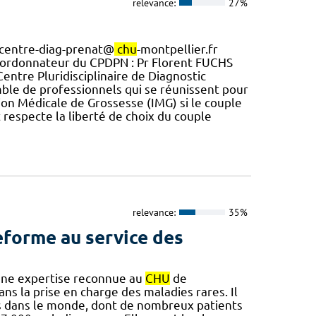
relevance:
27%
: centre-diag-prenat@
chu
-montpellier.fr
oordonnateur du CPDPN : Pr Florent FUCHS
Centre Pluridisciplinaire de Diagnostic
le de professionnels qui se réunissent pour
ion Médicale de Grossesse (IMG) si le couple
t respecte la liberté de choix du couple
relevance:
35%
teforme au service des
 Une expertise reconnue au
CHU
de
s la prise en charge des maladies rares. Il
nes dans le monde, dont de nombreux patients