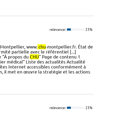
relevance:
23%
Montpellier, www.
chu
-montpellier.fr. État de
ité partielle avec le référentiel [...]
e "À propos du
CHU
" Page de contenu 1
er médical" Liste des actualités Actualité
ites Internet accessibles conformément à
in, il met en œuvre la stratégie et les actions
relevance:
23%