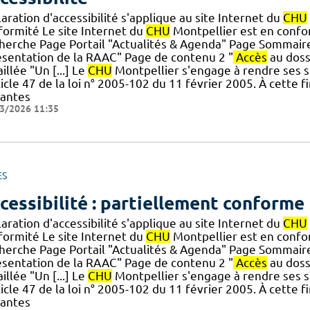
aration d'accessibilité s'applique au site Internet du
CHU
formité Le site Internet du
CHU
Montpellier est en conform
herche Page Portail "Actualités & Agenda" Page Sommair
ésentation de la RAAC" Page de contenu 2 "
Accès
au dossi
illée "Un [...] Le
CHU
Montpellier s'engage à rendre ses s
ticle 47 de la loi n° 2005-102 du 11 février 2005. À cette f
vantes
3/2026 11:35
ES
cessibilité : partiellement conforme
aration d'accessibilité s'applique au site Internet du
CHU
formité Le site Internet du
CHU
Montpellier est en conform
herche Page Portail "Actualités & Agenda" Page Sommair
ésentation de la RAAC" Page de contenu 2 "
Accès
au dossi
illée "Un [...] Le
CHU
Montpellier s'engage à rendre ses s
ticle 47 de la loi n° 2005-102 du 11 février 2005. À cette f
vantes