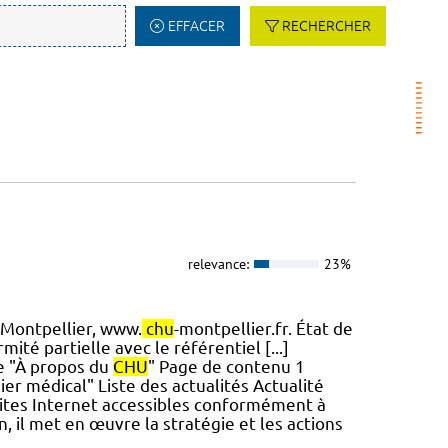
EFFACER
RECHERCHER
relevance:
23%
Montpellier, www.
chu
-montpellier.fr. État de
ité partielle avec le référentiel [...]
e "À propos du
CHU
" Page de contenu 1
er médical" Liste des actualités Actualité
ites Internet accessibles conformément à
in, il met en œuvre la stratégie et les actions