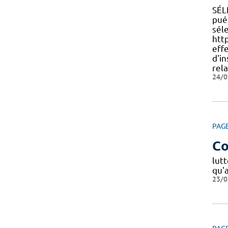
SÉL
pué
séle
http
effe
d'in
rela
24/0
PAG
Co
lut
qu'
23/0