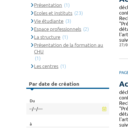
Présentation
(1)
décl
con
Ecoles et instituts
(23)
Rec
Vie étudiante
(3)
"Pr
Espace professionnels
(2)
déta
l'ar
La structure
(1)
sui
Présentation de la formation au
27/0
CHU
(1)
Les centres
(1)
PAG
Ac
Par date de création
décl
con
Du
Rec
"Pr
déta
l'ar
à
sui