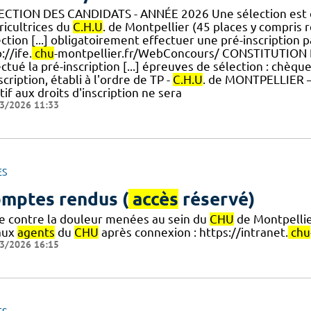
ECTION DES CANDIDATS - ANNÉE 2026 Une sélection est 
ricultrices du
C.H.U
. de Montpellier (45 places y compris
ction [...] obligatoirement effectuer une pré-inscription pa
://ife.
chu
-montpellier.fr/WebConcours/ CONSTITUTION 
ctué la pré-inscription [...] épreuves de sélection : chèq
scription, établi à l'ordre de TP -
C.H.U
. de MONTPELLIER –
tif aux droits d'inscription ne sera
3/2026 11:33
ES
mptes rendus (
accès
réservé)
te contre la douleur menées au sein du
CHU
de Montpellie
aux
agents
du
CHU
après connexion : https://intranet.
chu
3/2026 16:15