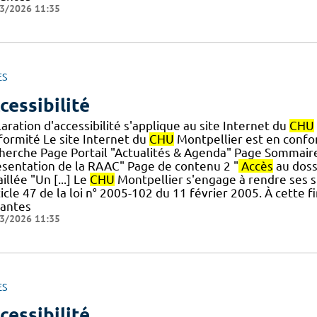
3/2026 11:35
ES
cessibilité
aration d'accessibilité s'applique au site Internet du
CHU
formité Le site Internet du
CHU
Montpellier est en conform
herche Page Portail "Actualités & Agenda" Page Sommair
ésentation de la RAAC" Page de contenu 2 "
Accès
au dossi
illée "Un [...] Le
CHU
Montpellier s'engage à rendre ses s
ticle 47 de la loi n° 2005-102 du 11 février 2005. À cette f
vantes
3/2026 11:35
ES
cessibilité