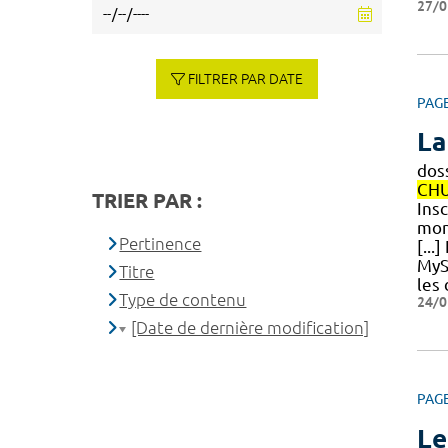
27/0
FILTRER PAR DATE
PAG
La
doss
CH
TRIER PAR :
Insc
mont
Pertinence
[...
MyS
Titre
les 
Type de contenu
24/0
[Date de dernière modification]
PAG
Le