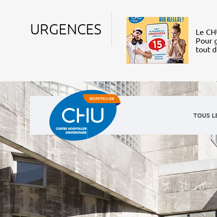
URGENCES
Le CHU
Pour g
tout 
TOUS L