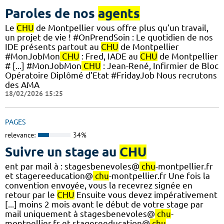
Paroles de nos
agents
Le
CHU
de Montpellier vous offre plus qu’un travail,
un projet de vie ! #OnPrendSoin : Le quotidien de nos
IDE présents partout au
CHU
de Montpellier
#MonJobMon
CHU
: Fred, IADE au
CHU
de Montpellier
# [...] #MonJobMon
CHU
: Jean-René, Infirmier de Bloc
Opératoire Diplômé d'Etat #FridayJob Nous recrutons
des AMA
18/02/2026 15:25
PAGES
relevance:
34%
Suivre un stage au
CHU
ent par mail à : stagesbenevoles@
chu
-montpellier.fr
et stagereeducation@
chu
-montpellier.fr Une fois la
convention envoyée, vous la recevrez signée en
retour par le
CHU
Ensuite vous devez impérativement
[...] moins 2 mois avant le début de votre stage par
mail uniquement à stagesbenevoles@
chu
-
montpellier.fr et stagereeducation@
chu
-