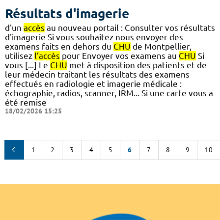
Résultats d'imagerie
d'un
accès
au nouveau portail : Consulter vos résultats
d'imagerie Si vous souhaitez nous envoyer des
examens faits en dehors du
CHU
de Montpellier,
utilisez
l’accès
pour Envoyer vos examens au
CHU
Si
vous [...] Le
CHU
met à disposition des patients et de
leur médecin traitant les résultats des examens
effectués en radiologie et imagerie médicale :
échographie, radios, scanner, IRM... Si une carte vous a
été remise
18/02/2026 15:25
1
2
3
4
5
6
7
8
9
10