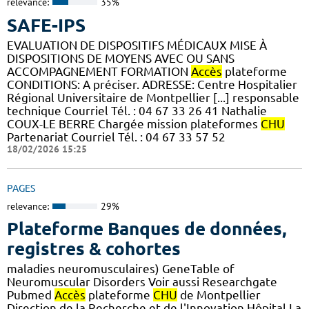
relevance:
35%
SAFE-IPS
EVALUATION DE DISPOSITIFS MÉDICAUX MISE À
DISPOSITIONS DE MOYENS AVEC OU SANS
ACCOMPAGNEMENT FORMATION
Accès
plateforme
CONDITIONS: A préciser. ADRESSE: Centre Hospitalier
Régional Universitaire de Montpellier [...] responsable
technique Courriel Tél. : 04 67 33 26 41 Nathalie
COUX-LE BERRE Chargée mission plateformes
CHU
Partenariat Courriel Tél. : 04 67 33 57 52
18/02/2026 15:25
PAGES
relevance:
29%
Plateforme Banques de données,
registres & cohortes
maladies neuromusculaires) GeneTable of
Neuromuscular Disorders Voir aussi Researchgate
Pubmed
Accès
plateforme
CHU
de Montpellier
Direction de la Recherche et de l'Innovation Hôpital La