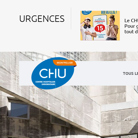
URGENCES
Le CHU
Pour g
tout 
TOUS L