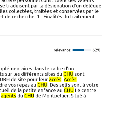
actère personnel constituent des valeurs
se traduisent par la désignation d’un délégué
lles collectées, traitées et conservées par le
t de recherche. 1 - Finalités du traitement
relevance:
62%
pplémentaires dans le cadre d’un
 sur les différents sites du
CHU
sont
 DRH de site pour leur
accès
.
Accès
dre vos repas au
CHU
. Des selfs sont à votre
ccueil de la petite enfance au
CHU
Le centre
s
agents
du
CHU
de Montpellier. Situé à