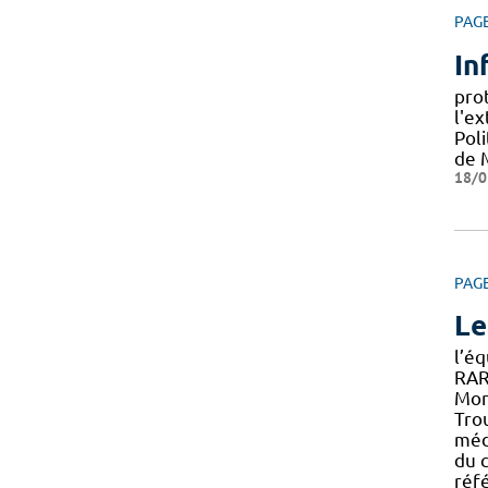
PAG
In
pro
l'ex
Pol
de 
18/0
PAG
Le
l’é
RAR
Mont
Tro
méd
du 
réf