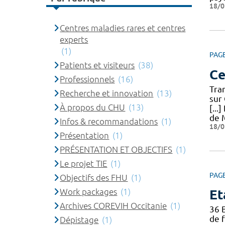
18/0
Centres maladies rares et centres
experts
(1)
PAG
Patients et visiteurs
(38)
Ce
Professionnels
(16)
Tra
Recherche et innovation
(13)
sur
À propos du CHU
(13)
[...
de M
Infos & recommandations
(1)
18/0
Présentation
(1)
PRÉSENTATION ET OBJECTIFS
(1)
Le projet TIE
(1)
PAG
Objectifs des FHU
(1)
Work packages
(1)
Et
Archives COREVIH Occitanie
(1)
36 
de f
Dépistage
(1)