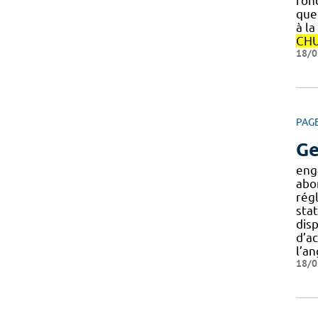
fon
que
à la
CH
18/0
PAG
Ge
eng
abo
rég
sta
disp
d’ac
l’a
18/0