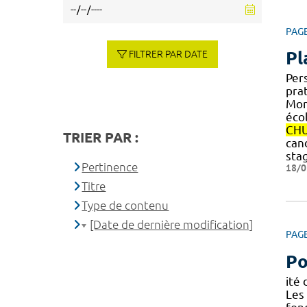
PAG
Pl
FILTRER PAR DATE
Per
pra
Mont
éco
CH
TRIER PAR :
can
sta
Pertinence
18/0
Titre
Type de contenu
[Date de dernière modification]
PAG
Po
ité
Les