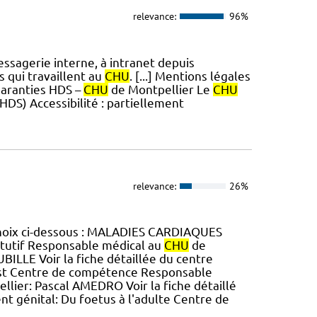
relevance:
96%
essagerie interne, à intranet depuis
es qui travaillent au
CHU
. [...] Mentions légales
garanties HDS –
CHU
de Montpellier Le
CHU
DS) Accessibilité : partiellement
relevance:
26%
e choix ci-dessous : MALADIES CARDIAQUES
itutif Responsable médical au
CHU
de
BILLE Voir la fiche détaillée du centre
uest Centre de compétence Responsable
lier: Pascal AMEDRO Voir la fiche détaillé
énital: Du foetus à l'adulte Centre de