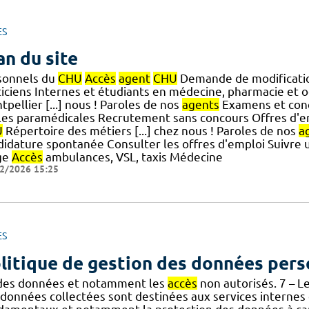
ES
an du site
sonnels du
CHU
Accès
agent
CHU
Demande de modificatio
ticiens Internes et étudiants en médecine, pharmacie et 
pellier [...] nous ! Paroles de nos
agents
Examens et conc
les paramédicales Recrutement sans concours Offres d'
U
Répertoire des métiers [...] chez nous ! Paroles de nos
a
didature spontanée Consulter les offres d'emploi Suivre 
ge
Accès
ambulances, VSL, taxis Médecine
2/2026 15:25
ES
litique de gestion des données pers
 des données et notamment les
accès
non autorisés. 7 – L
 données collectées sont destinées aux services internes