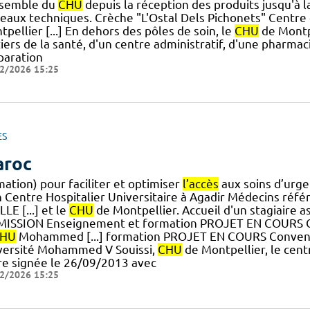
nsemble du
CHU
depuis la réception des produits jusqu'à la
teaux techniques. Crèche "L'Ostal Dels Pichonets" Centre 
pellier [...] En dehors des pôles de soin, le
CHU
de Montpe
ers de la santé, d'un centre administratif, d'une pharmaci
paration
2/2026 15:25
ES
roc
ation) pour faciliter et optimiser
l’accès
aux soins d’urge
n Centre Hospitalier Universitaire à Agadir Médecins réfé
LE [...] et le
CHU
de Montpellier. Accueil d'un stagiaire
MISSION Enseignement et formation PROJET EN COURS Co
HU
Mohammed [...] formation PROJET EN COURS Conventi
versité Mohammed V Souissi,
CHU
de Montpellier, le cent
re signée le 26/09/2013 avec
2/2026 15:25