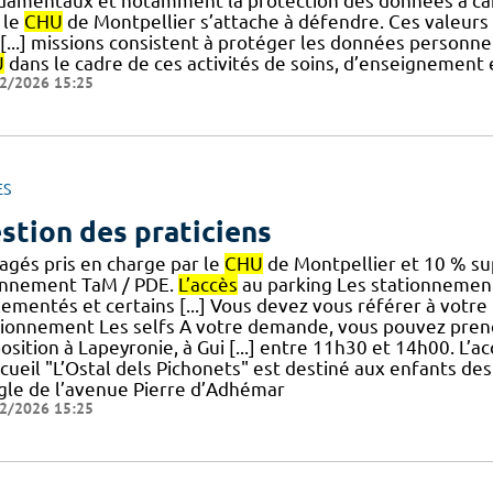
damentaux et notamment la protection des données à car
 le
CHU
de Montpellier s’attache à défendre. Ces valeurs 
 [...] missions consistent à protéger les données personne
U
dans le cadre de ces activités de soins, d’enseignement e
2/2026 15:25
ES
stion des praticiens
agés pris en charge par le
CHU
de Montpellier et 10 % su
nnement TaM / PDE.
L’accès
au parking Les stationnements
lementés et certains [...] Vous devez vous référer à votre
tionnement Les selfs A votre demande, vous pouvez pren
osition à Lapeyronie, à Gui [...] entre 11h30 et 14h00. L’a
cueil "L’Ostal dels Pichonets" est destiné aux enfants de
ngle de l’avenue Pierre d’Adhémar
2/2026 15:25