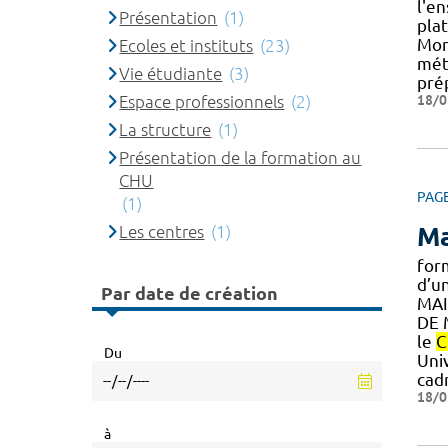
l'e
Présentation
(1)
pla
Mont
Ecoles et instituts
(23)
méti
Vie étudiante
(3)
pré
18/0
Espace professionnels
(2)
La structure
(1)
Présentation de la formation au
CHU
PAG
(1)
Ma
Les centres
(1)
form
d’u
Par date de création
MAIL
DE 
le
C
Du
Uni
cad
18/0
à