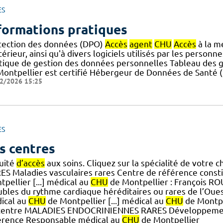
ES
formations pratiques
tection des données (DPO)
Accès
agent
CHU
Accès
à la m
térieur, ainsi qu'à divers logiciels utilisés par les personn
itique de gestion des données personnelles Tableau des 
Montpellier est certifié Hébergeur de Données de Santé (H
2/2026 15:25
ES
s centres
quité
d’accès
aux soins. Cliquez sur la spécialité de votr
ES Maladies vasculaires rares Centre de référence const
pellier [...] médical au
CHU
de Montpellier : François ROU
ubles du rythme cardiaque héréditaires ou rares de l’O
ical au
CHU
de Montpellier [...] médical au
CHU
de Montpel
centre MALADIES ENDOCRINIENNES RARES Développement g
érence Responsable médical au
CHU
de Montpellier