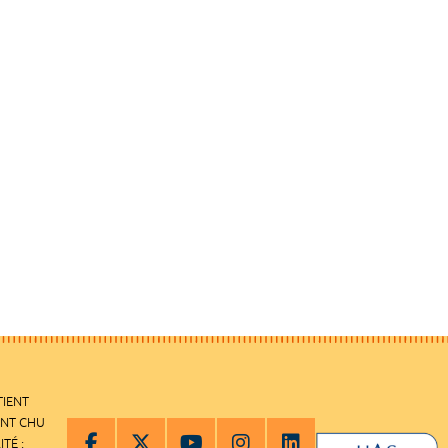
TIENT
ENT CHU
ITÉ :