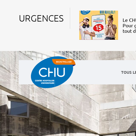
URGENCES
Le CHU
Pour g
tout 
TOUS L