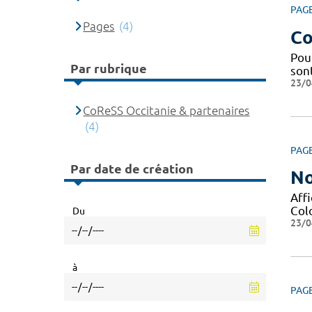
PAG
Pages
(4)
Co
Pou
Par rubrique
sont
23/0
CoReSS Occitanie & partenaires
(4)
PAG
Par date de création
No
Affi
Col
Du
23/0
à
PAG