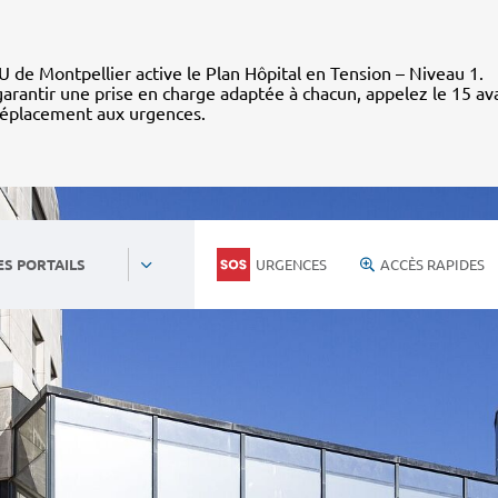
 de Montpellier active le Plan Hôpital en Tension – Niveau 1.
arantir une prise en charge adaptée à chacun, appelez le 15 av
déplacement aux urgences.
URGENCES
ACCÈS RAPIDES
ES PORTAILS