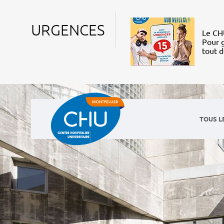
URGENCES
Le CHU
Pour g
tout 
TOUS L