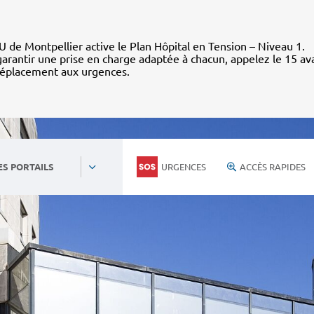
 de Montpellier active le Plan Hôpital en Tension – Niveau 1.
arantir une prise en charge adaptée à chacun, appelez le 15 av
déplacement aux urgences.
URGENCES
ACCÈS RAPIDES
ES PORTAILS