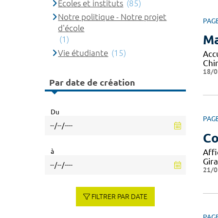
Ecoles et instituts
(85)
Notre politique - Notre projet
PAG
d'école
Ma
(1)
Vie étudiante
(15)
Acc
Chi
18/0
Par date de création
Du
PAG
Co
à
Aff
Gir
21/0
FILTRER PAR DATE
PAG