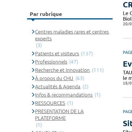
CR
Le 
Par rubrique
Bio
20/0
Centres maladies rares et centres
experts
(3)
PAG
Patients et visiteurs
(137)
Professionnels
(47)
Ev
Recherche et innovation
(111)
TAU
le 
À propos du CHU
(63)
18/0
Actualités & Agenda
(2)
Infos & recommandations
(1)
RESSOURCES
(1)
PRESENTATION DE LA
PAG
PLATEFORME
Si
(1)
Situ