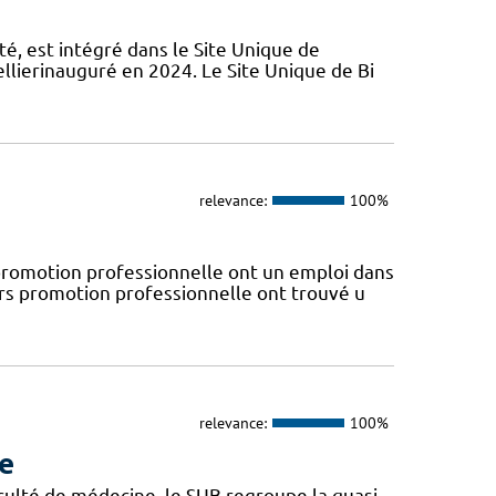
é, est intégré dans le Site Unique de
llierinauguré en 2024. Le Site Unique de Bi
relevance:
100%
omotion professionnelle ont un emploi dans
ors promotion professionnelle ont trouvé u
relevance:
100%
re
aculté de médecine, le SUB regroupe la quasi-