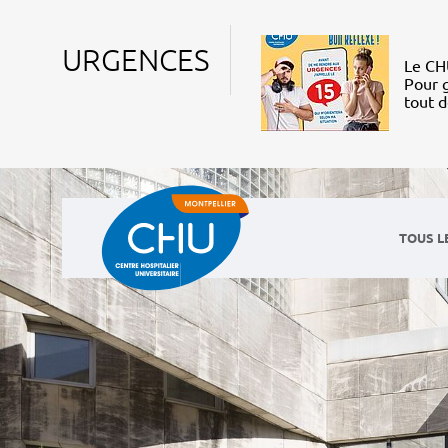
URGENCES
Le CHU
Pour g
tout 
TOUS L