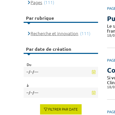
Pages
(111)
PAG
Pu
Par rubrique
Le 
fra
Recherche et innovation
(111)
18/0
Par date de création
PAG
Du
Co
Si 
Cli
à
18/0
FILTRER PAR DATE
PAG