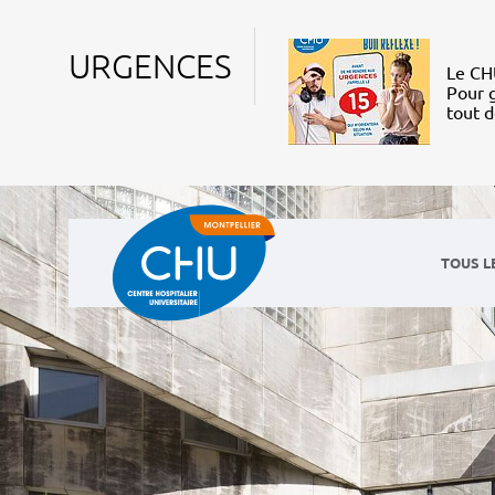
URGENCES
Le CHU
Pour g
tout 
TOUS L