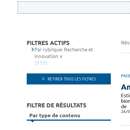
FILTRES ACTIFS
Résu
Par rubrique: Recherche et
innovation
(111)
PAG
RETIRER TOUS LES FILTRES
An
Est
bio
FILTRE DE RÉSULTATS
de
26/0
Par type de contenu