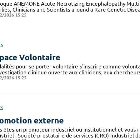
loque ANEMONE Acute Necrotizing Encephalopathy Multid
lies, Clinicians and Scientists around a Rare Genetic Dise
2/2026 15:25
ES
pace Volontaire
alités pour se porter volontaire S'inscrire comme volont
nvestigation clinique ouverte aux cliniciens, aux cherche
2/2026 15:25
ES
omotion externe
s êtes un promoteur industriel ou institutionnel et vous 
striel : Société prestataire de services (CRO) Industriel d