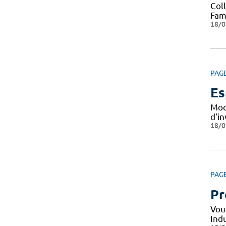
Col
Fami
18/0
PAG
Es
Mod
d'i
18/0
PAG
Pr
Vou
Indu