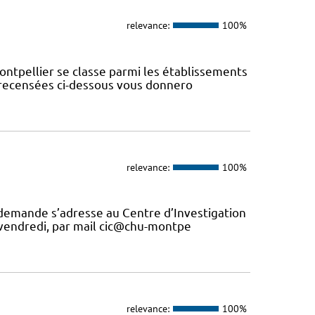
relevance:
100%
ontpellier se classe parmi les établissements
s recensées ci-dessous vous donnero
relevance:
100%
 demande s’adresse au Centre d’Investigation
u vendredi, par mail cic@chu-montpe
relevance:
100%