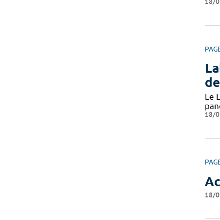
18/0
PAG
La
de
Le L
pan
18/0
PAG
Ac
18/0