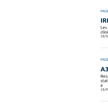
PAG
IR
Les
clin
18/0
PAG
A
Res
sta
e
18/0