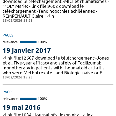
download le téléchargement>MICI et rhumatismes -
MOLY Marie: <link file:9602 download le
téléchargement>Tendinopathies achiléennes -
REMPENAULT Claire : <lin
18/02/2026 15:25
PAGES
relevance:
100%
19 janvier 2017
<link file:12607 download le téléchargement>Jones
et al. Five-year efficacy and safety of Tocilizumab
monotherapy in patients with rheumatoid arthritis
who were Methotrexate - and Biologic- naive or F
18/02/2026 15:25
PAGES
relevance:
100%
19 mai 2016
<link file:10341 journal of>Liozon et al. <link