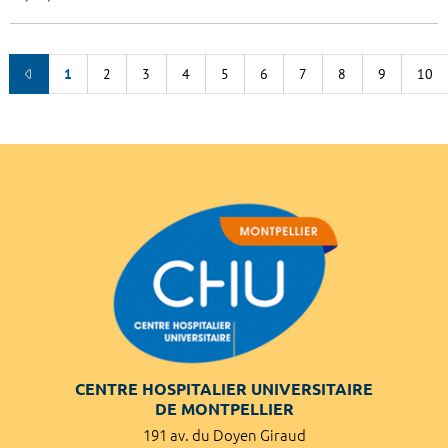
1
2
3
4
5
6
7
8
9
10
CENTRE HOSPITALIER UNIVERSITAIRE
DE MONTPELLIER
191 av. du Doyen Giraud