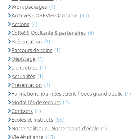
Work packages
(1)
Archives COREVIH Occitanie
(30)
Actions
(4)
CoReSS Occitanie & partenaires
(4)
Présentation
(1)
Parcours de soins
(1)
Dépistage
(1)
Liens utiles
(1)
Actualités
(1)
Présentation
(1)
Formations, journées scientifiques grand public
(1)
Modalités de recours
(2)
Contacts
(1)
Ecoles et instituts
(85)
Notre politique - Notre projet d'école
(1)
Vie étudiante
(15)