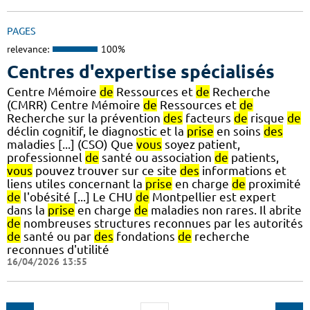
PAGES
relevance:
100%
Centres d'expertise spécialisés
Centre Mémoire
de
Ressources et
de
Recherche
(CMRR) Centre Mémoire
de
Ressources et
de
Recherche sur la prévention
des
facteurs
de
risque
de
déclin cognitif, le diagnostic et la
prise
en soins
des
maladies [...] (CSO) Que
vous
soyez patient,
professionnel
de
santé ou association
de
patients,
vous
pouvez trouver sur ce site
des
informations et
liens utiles concernant la
prise
en charge
de
proximité
de
l'obésité [...] Le CHU
de
Montpellier est expert
dans la
prise
en charge
de
maladies non rares. Il abrite
de
nombreuses structures reconnues par les autorités
de
santé ou par
des
fondations
de
recherche
reconnues d'utilité
16/04/2026 13:55