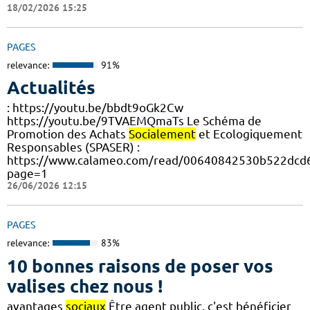
18/02/2026 15:25
PAGES
relevance:
91%
Actualités
: https://youtu.be/bbdt9oGk2Cw
https://youtu.be/9TVAEMQmaTs Le Schéma de
Promotion des Achats
Socialement
et Ecologiquement
Responsables (SPASER) :
https://www.calameo.com/read/00640842530b522dcd6
page=1
26/06/2026 12:15
PAGES
relevance:
83%
10 bonnes raisons de poser vos
valises chez nous !
avantages
sociaux
Être agent public, c'est bénéficier