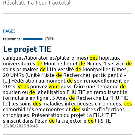
Résultats 1 à 1 sur 1 au total
PAGES
relevance:
100%
Le projet TIE
cliniques/laboratoires/plateformes)
des
hôpitaux
universitaires
de
Montpellier et
de
Nîmes, 1 service
de
soins primaires
de
l'Université
de
Montpellier-Nîmes,
20 UMRs (Unité Mixte
de
Recherche), participent à «
[...] Fédération au moment
de
son renouvellement en
2023.
Vous
pouvez
vous
aussi faire une demande
de
soutien ou
de
labellisation FHU TIE en remplissant le
formulaire en ligne . 5 Axes
de
Recherche La FHU TIE
[...] les soins
des
maladies infectieuses chroniques,
des
comorbidités émergentes et
des
suites d'infections
chroniques. Présentation du projet La FHU "TIE"
s'inscrit dans l'élan
de
la trajectoire
de
l'I-SITE
25/08/2025 18:45