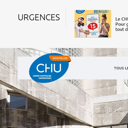
URGENCES
Le CHU
Pour g
tout 
TOUS L