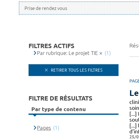
FILTRES ACTIFS
Résu
Par rubrique: Le projet TIE
(1)
RETIRER TOUS LES FILTRES
PAG
Le
FILTRE DE RÉSULTATS
cli
soi
Par type de contenu
[..
sou
[...
Pages
(1)
d'in
25/0