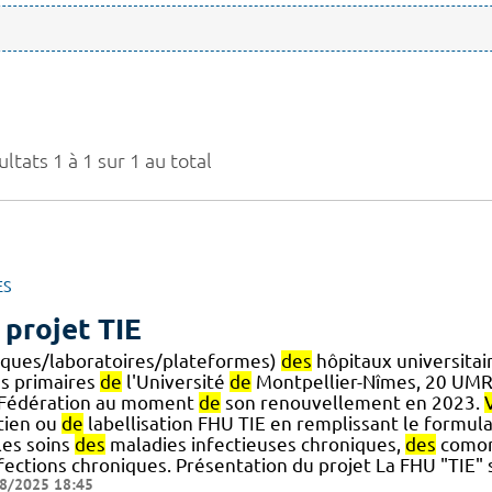
ltats 1 à 1 sur 1 au total
ES
 projet TIE
niques/laboratoires/plateformes)
des
hôpitaux universitai
ns primaires
de
l'Université
de
Montpellier-Nîmes, 20 UMR
.] Fédération au moment
de
son renouvellement en 2023.
tien ou
de
labellisation FHU TIE en remplissant le formula
] les soins
des
maladies infectieuses chroniques,
des
comor
fections chroniques. Présentation du projet La FHU "TIE" s
8/2025 18:45