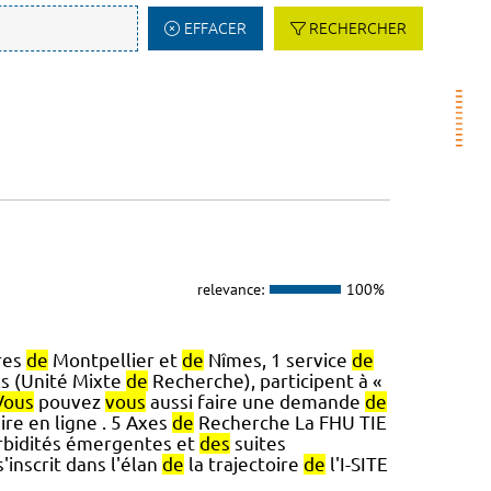
EFFACER
RECHERCHER
relevance:
100%
res
de
Montpellier et
de
Nîmes, 1 service
de
s (Unité Mixte
de
Recherche), participent à «
Vous
pouvez
vous
aussi faire une demande
de
ire en ligne . 5 Axes
de
Recherche La FHU TIE
bidités émergentes et
des
suites
'inscrit dans l'élan
de
la trajectoire
de
l'I-SITE