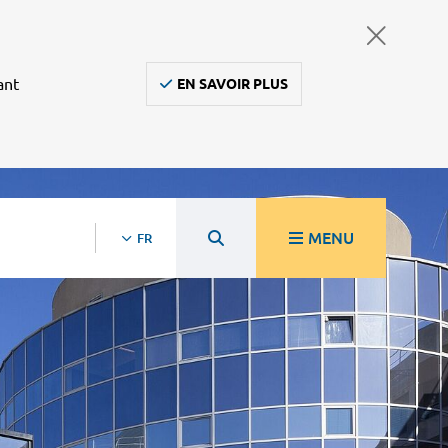
ant
EN SAVOIR PLUS
MENU
FR