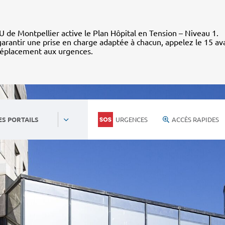
 de Montpellier active le Plan Hôpital en Tension – Niveau 1.
arantir une prise en charge adaptée à chacun, appelez le 15 av
déplacement aux urgences.
URGENCES
ACCÈS RAPIDES
ES PORTAILS