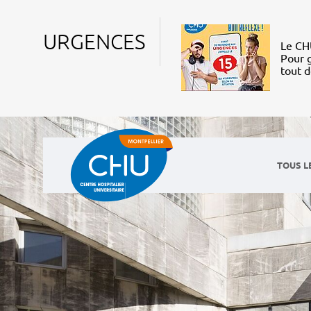
URGENCES
Le CHU
Pour g
tout 
TOUS L