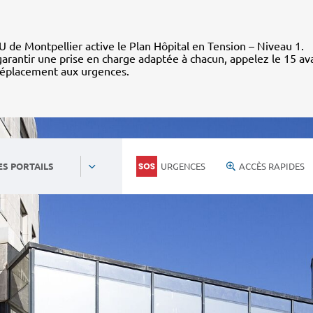
 de Montpellier active le Plan Hôpital en Tension – Niveau 1.
arantir une prise en charge adaptée à chacun, appelez le 15 av
déplacement aux urgences.
URGENCES
ACCÈS RAPIDES
ES PORTAILS