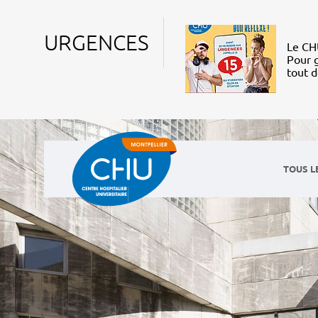
URGENCES
Le CHU
Pour g
tout 
TOUS L