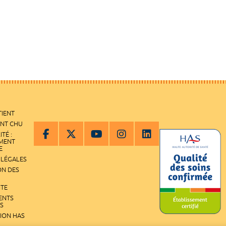
TIENT
ENT CHU
ITÉ :
EMENT
E
 LÉGALES
ON DES
ITE
ENTS
S
TION HAS