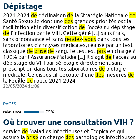
Dépistage
2021-2024
de
déclinaison
de
la Stratégie Nationale
de
Santé Sexuelle dont une
des
grandes priorités est la
facilitation et la diversification
de
l’accès au dépistage
de
l’infection par le VIH. Cette géné [...] sans frais,
sans ordonnance et sans
rendez
-
vous
dans tous les
laboratoires d’analyses médicales, réalisé par un test
classique
de
prise
de
sang. Le test est
pris
en charge à
100% par l’Assurance Maladie [...] Il s’agit
de
l’accès au
dépistage du VIH par sérologie directement sans
prescription dans tous les laboratoires
de
biologie
médicale. Ce dispositif découle d’une
des
mesures
de
la Feuille
de
route 2021-2024
22/03/2024 11:06
PAGES
relevance:
75%
Où trouver une consultation VIH ?
service
de
Maladies Infectieuses et Tropicales qui
assure la
prise
en charge
des
pathologies infectieuses