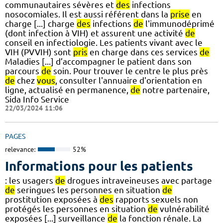
communautaires sévères et
des
infections
nosocomiales. Il est aussi référent dans la
prise
en
charge [...] charge
des
infections
de
l'immunodéprimé
(dont infection à VIH) et assurent une activité
de
conseil en infectiologie. Les patients vivant avec le
VIH (PVVIH) sont
pris
en charge dans ces services
de
Maladies [...] d’accompagner le patient dans son
parcours
de
soin. Pour trouver le centre le plus près
de
chez
vous
, consulter l'annuaire d'orientation en
ligne, actualisé en permanence,
de
notre partenaire,
Sida Info Service
22/03/2024 11:06
PAGES
relevance:
52%
Informations pour les patients
: les usagers
de
drogues intraveineuses avec partage
de
seringues les personnes en situation
de
prostitution exposées à
des
rapports sexuels non
protégés les personnes en situation
de
vulnérabilité
exposées [...] surveillance
de
la fonction rénale. La