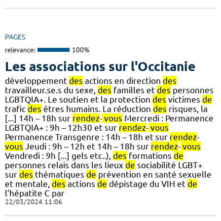
PAGES
relevance:
100%
Les associations sur l'Occitanie
développement
des
actions en direction
des
travailleur.se.s du sexe,
des
familles et
des
personnes
LGBTQIA+. Le soutien et la protection
des
victimes
de
trafic
des
êtres humains. La réduction
des
risques, la
[...] 14h – 18h sur
rendez
-
vous
Mercredi : Permanence
LGBTQIA+ : 9h – 12h30 et sur
rendez
-
vous
Permanence Transgenre : 14h – 18h et sur
rendez
-
vous
Jeudi : 9h – 12h et 14h – 18h sur
rendez
-
vous
Vendredi : 9h [...] gels etc..),
des
formations
de
personnes relais dans les lieux
de
sociabilité LGBT+
sur
des
thématiques
de
prévention en santé sexuelle
et mentale,
des
actions
de
dépistage du VIH et
de
l’hépatite C par
22/03/2024 11:06