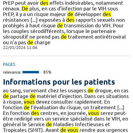
PrEP peut avoir
des
effets indésirables, notamment
rénaux.
De
plus, en cas d’infection par le VIH sous
PrEP, il y a un risque majeur
de
développer
des
résistances [...] exposées à
des
rapports sexuels non
protégés à haut risque
de
transmission du VIH. Pour
les couples sérodifférents, lorsque le partenaire
séropositif ne prend pas
de
traitement antirétroviral
ou n’a pas
de
charge
22/03/2024 11:06
PAGES
relevance:
85%
Informations pour les patients
au sang, survenant chez les usagers
de
drogue, en cas
de
partage
de
matériel d’injection. Dans ces situations
à risque,
vous
devez consulter rapidement. En
fonction
de
l’évaluation du risque, un traitement [...]
En fonction
des
centres, en journée,
vous
serez peut-
être redirigé vers un service spécialisé dans le VIH, en
général le Service
de
Maladies Infectieuses et
Tropicales (SMIT). Avant
de
vous
rendre aux urgences