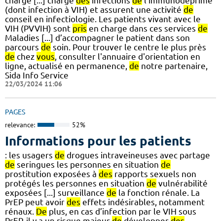
charge [...] charge
des
infections
de
l'immunodéprimé
(dont infection à VIH) et assurent une activité
de
conseil en infectiologie. Les patients vivant avec le
VIH (PVVIH) sont
pris
en charge dans ces services
de
Maladies [...] d’accompagner le patient dans son
parcours
de
soin. Pour trouver le centre le plus près
de
chez
vous
, consulter l'annuaire d'orientation en
ligne, actualisé en permanence,
de
notre partenaire,
Sida Info Service
22/03/2024 11:06
PAGES
relevance:
52%
Informations pour les patients
: les usagers
de
drogues intraveineuses avec partage
de
seringues les personnes en situation
de
prostitution exposées à
des
rapports sexuels non
protégés les personnes en situation
de
vulnérabilité
exposées [...] surveillance
de
la fonction rénale. La
PrEP peut avoir
des
effets indésirables, notamment
rénaux.
De
plus, en cas d’infection par le VIH sous
PrEP, il y a un risque majeur
de
développer
des