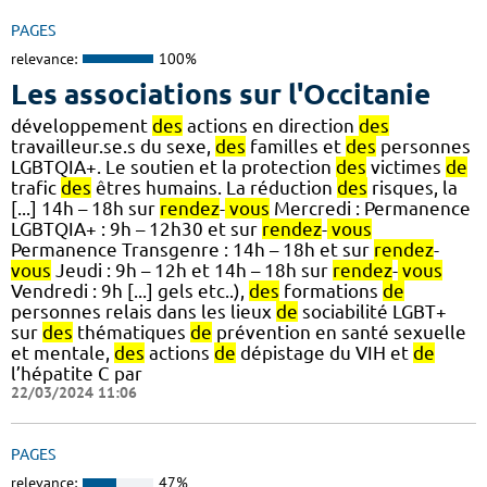
PAGES
relevance:
100%
Les associations sur l'Occitanie
développement
des
actions en direction
des
travailleur.se.s du sexe,
des
familles et
des
personnes
LGBTQIA+. Le soutien et la protection
des
victimes
de
trafic
des
êtres humains. La réduction
des
risques, la
[...] 14h – 18h sur
rendez
-
vous
Mercredi : Permanence
LGBTQIA+ : 9h – 12h30 et sur
rendez
-
vous
Permanence Transgenre : 14h – 18h et sur
rendez
-
vous
Jeudi : 9h – 12h et 14h – 18h sur
rendez
-
vous
Vendredi : 9h [...] gels etc..),
des
formations
de
personnes relais dans les lieux
de
sociabilité LGBT+
sur
des
thématiques
de
prévention en santé sexuelle
et mentale,
des
actions
de
dépistage du VIH et
de
l’hépatite C par
22/03/2024 11:06
PAGES
relevance:
47%