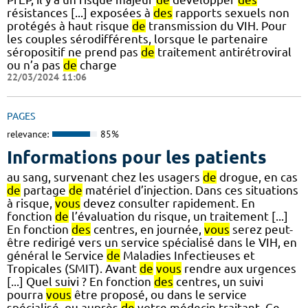
résistances [...] exposées à
des
rapports sexuels non
protégés à haut risque
de
transmission du VIH. Pour
les couples sérodifférents, lorsque le partenaire
séropositif ne prend pas
de
traitement antirétroviral
ou n’a pas
de
charge
22/03/2024 11:06
PAGES
relevance:
85%
Informations pour les patients
au sang, survenant chez les usagers
de
drogue, en cas
de
partage
de
matériel d’injection. Dans ces situations
à risque,
vous
devez consulter rapidement. En
fonction
de
l’évaluation du risque, un traitement [...]
En fonction
des
centres, en journée,
vous
serez peut-
être redirigé vers un service spécialisé dans le VIH, en
général le Service
de
Maladies Infectieuses et
Tropicales (SMIT). Avant
de
vous
rendre aux urgences
[...] Quel suivi ? En fonction
des
centres, un suivi
pourra
vous
être proposé, ou dans le service
spécialisé, ou auprès
de
votre médecin traitant. Ce