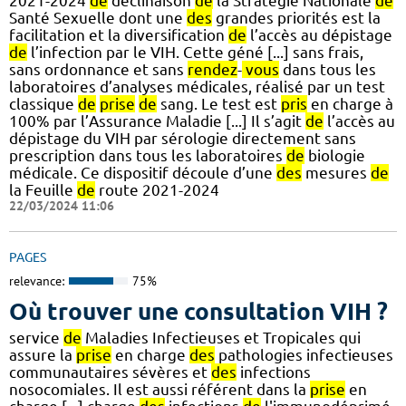
2021-2024
de
déclinaison
de
la Stratégie Nationale
de
Santé Sexuelle dont une
des
grandes priorités est la
facilitation et la diversification
de
l’accès au dépistage
de
l’infection par le VIH. Cette géné [...] sans frais,
sans ordonnance et sans
rendez
-
vous
dans tous les
laboratoires d’analyses médicales, réalisé par un test
classique
de
prise
de
sang. Le test est
pris
en charge à
100% par l’Assurance Maladie [...] Il s’agit
de
l’accès au
dépistage du VIH par sérologie directement sans
prescription dans tous les laboratoires
de
biologie
médicale. Ce dispositif découle d’une
des
mesures
de
la Feuille
de
route 2021-2024
22/03/2024 11:06
PAGES
relevance:
75%
Où trouver une consultation VIH ?
service
de
Maladies Infectieuses et Tropicales qui
assure la
prise
en charge
des
pathologies infectieuses
communautaires sévères et
des
infections
nosocomiales. Il est aussi référent dans la
prise
en