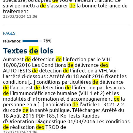
suivi permettra
de
s’assurer
de
la bonne tolérance du
traitement
22/03/2024 11:06
PAGES
relevance:
78%
Textes
de
lois
Autotest
de
détection
de
l’infection par le VIH
18/08/2016 Les Conditions
de
délivrance
des
AUTOTESTS
de
détection
de
l'infection à VIH. Voir
l'arrêté ci-dessous : Arrêté du 18 août 2016 fixant les
conditions [...] conditions particulières
de
délivrance
de
l’autotest
de
détection
de
l’infection par les virus
de
l’immunodéficience humaine (VIH 1 et 2) et les
modalités d’information et d’accompagnement
de
la
personne en a [...] application
de
l’article L. 3121-2-2
du code
de
la santé publique. Télécharger Arrêté du
18 Août 2016 PDF 185,1 Ko Tests Rapides
d’Orientation Diagnostique 01/08/2016 Les conditions
de
réalisation
des
TROD de
22/03/2024 11:06