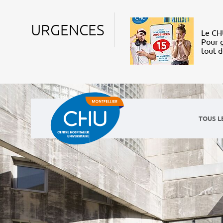
URGENCES
Le CHU
Pour g
tout 
TOUS L