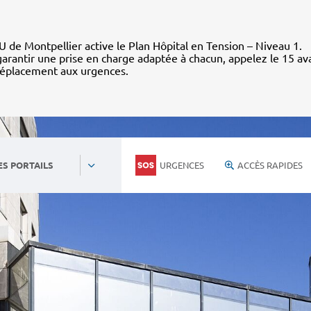
 de Montpellier active le Plan Hôpital en Tension – Niveau 1.
arantir une prise en charge adaptée à chacun, appelez le 15 av
déplacement aux urgences.
URGENCES
ACCÈS RAPIDES
ES PORTAILS