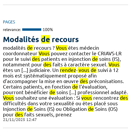
PAGES
relevance:
100%
Modalités
de
recours
modalités
de
recours ?
Vous
êtes médecin
coordonnateur
Vous
pouvez contacter le CRIAVS-LR
pour le suivi
des
patients en injonction
de
soins (IS),
notamment pour
des
faits à caractère sexuel.
Vous
êtes un [...] judiciaire. Un
rendez
-
vous
de
suivi à 12
mois est systématiquement proposé afin
d’accompagner la mise en œuvre
des
préconisations.
Certains patients, en fonction
de
l’évaluation,
pourront bénéficier
de
soins [...] professionnel adapté.
Vous
souhaitez une évaluation : Si
vous
rencontrez
des
difficultés dans votre sexualité ou êtes placé sous
Injonction
de
Soins (IS) ou Obligation
de
Soins (OS)
pour
des
faits sexuels, prenez
21/11/2025 12:47