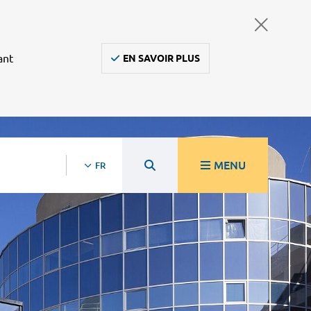
ant
EN SAVOIR PLUS
MENU
FR