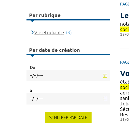
PAG
Le
Par rubrique
not
soc
Vie étudiante
(3)
15/0
Par date de création
PAG
Du
Vo
éta
soci
à
agr
sani
Joba
Séc
Res
FILTRER PAR DATE
15/0