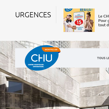
URGENCES
Le CHU
Pour g
tout 
TOUS L