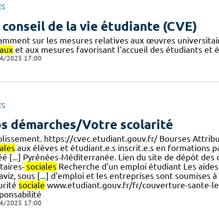
ES
 conseil de la vie étudiante (CVE)
amment sur les mesures relatives aux œuvres universitair
iaux
et aux mesures favorisant l'accueil des étudiants et 
4/2025 17:00
ES
s démarches/Votre scolarité
blissement. https://cvec.etudiant.gouv.fr/ Bourses Attribu
ales
aux élèves et étudiant.e.s inscrit.e.s en formations
éé [...] Pyrénées-Méditerranée. Lien du site de dépôt de
taires-
sociales
Recherche d'un emploi étudiant Les aides 
viz, sous [...] d'emploi et les entreprises sont soumises 
urité
sociale
www.etudiant.gouv.fr/fr/couverture-sante-le
ponsabilité
4/2025 17:00