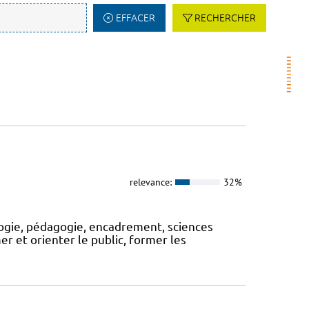
EFFACER
RECHERCHER
relevance:
32%
logie, pédagogie, encadrement, sciences
rmer et orienter le public, former les