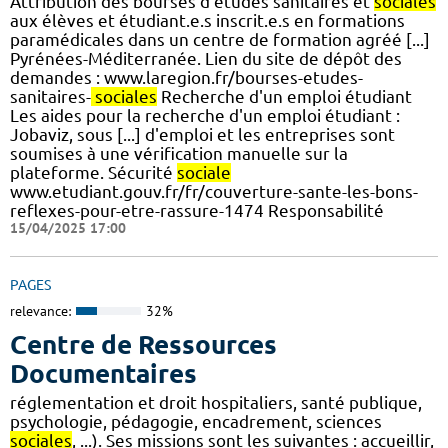
Attribution des bourses d’études sanitaires et
sociales
aux élèves et étudiant.e.s inscrit.e.s en formations
paramédicales dans un centre de formation agréé [...]
Pyrénées-Méditerranée. Lien du site de dépôt des
demandes : www.laregion.fr/bourses-etudes-
sanitaires-
sociales
Recherche d'un emploi étudiant
Les aides pour la recherche d'un emploi étudiant :
Jobaviz, sous [...] d'emploi et les entreprises sont
soumises à une vérification manuelle sur la
plateforme. Sécurité
sociale
www.etudiant.gouv.fr/fr/couverture-sante-les-bons-
reflexes-pour-etre-rassure-1474 Responsabilité
15/04/2025 17:00
PAGES
relevance:
32%
Centre de Ressources
Documentaires
réglementation et droit hospitaliers, santé publique,
psychologie, pédagogie, encadrement, sciences
sociales
, ...). Ses missions sont les suivantes : accueillir,