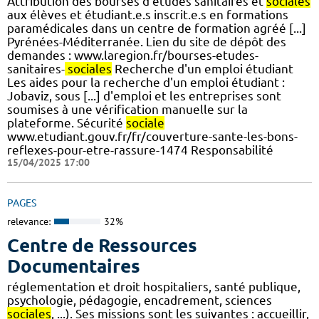
Attribution des bourses d’études sanitaires et
sociales
aux élèves et étudiant.e.s inscrit.e.s en formations
paramédicales dans un centre de formation agréé [...]
Pyrénées-Méditerranée. Lien du site de dépôt des
demandes : www.laregion.fr/bourses-etudes-
sanitaires-
sociales
Recherche d'un emploi étudiant
Les aides pour la recherche d'un emploi étudiant :
Jobaviz, sous [...] d'emploi et les entreprises sont
soumises à une vérification manuelle sur la
plateforme. Sécurité
sociale
www.etudiant.gouv.fr/fr/couverture-sante-les-bons-
reflexes-pour-etre-rassure-1474 Responsabilité
15/04/2025 17:00
PAGES
relevance:
32%
Centre de Ressources
Documentaires
réglementation et droit hospitaliers, santé publique,
psychologie, pédagogie, encadrement, sciences
sociales
, ...). Ses missions sont les suivantes : accueillir,