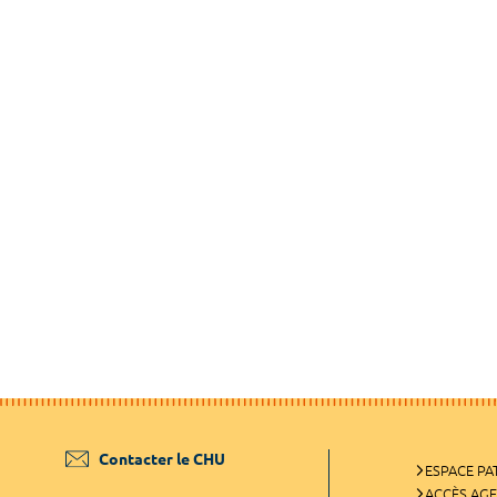
Contacter le CHU
ESPACE PA
ACCÈS AG