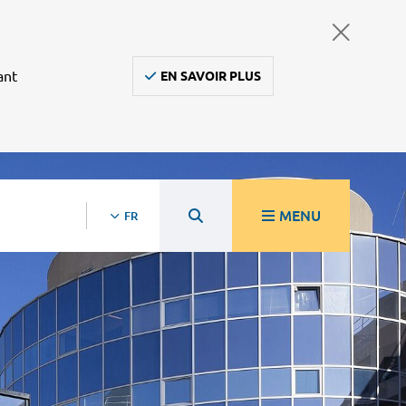
ant
EN SAVOIR PLUS
MENU
FR