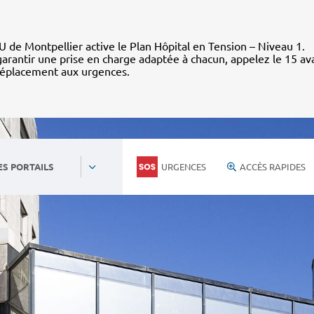
 de Montpellier active le Plan Hôpital en Tension – Niveau 1.
arantir une prise en charge adaptée à chacun, appelez le 15 av
déplacement aux urgences.
URGENCES
ACCÈS RAPIDES
ES PORTAILS