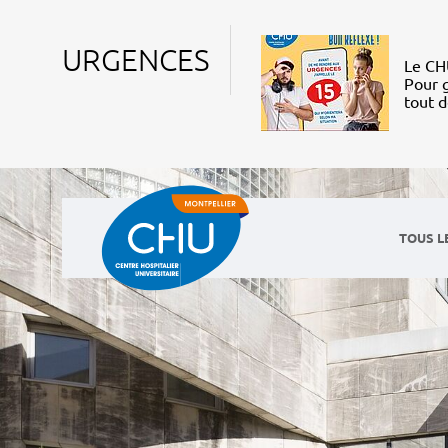
URGENCES
Le CHU
Pour g
tout 
TOUS L