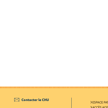
Contacter le CHU
ESPACE PA
ACCÈS AG