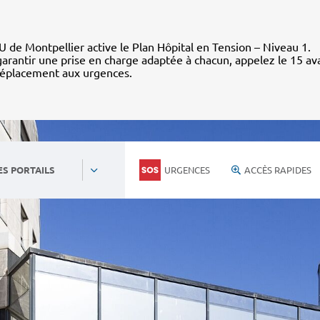
 de Montpellier active le Plan Hôpital en Tension – Niveau 1.
arantir une prise en charge adaptée à chacun, appelez le 15 av
déplacement aux urgences.
URGENCES
ACCÈS RAPIDES
ES PORTAILS