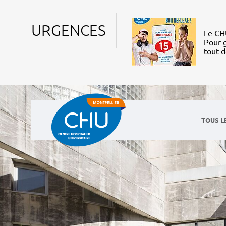
URGENCES
Le CHU
Pour g
tout 
TOUS L