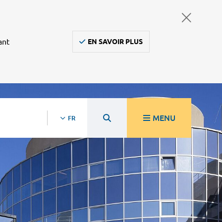
ant
EN SAVOIR PLUS
MENU
FR