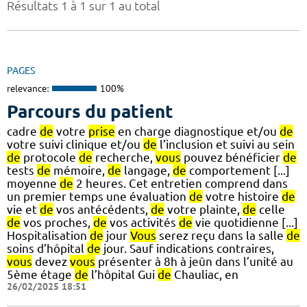
Résultats 1 à 1 sur 1 au total
PAGES
relevance:
100%
Parcours du patient
cadre
de
votre
prise
en charge diagnostique et/ou
de
votre suivi clinique et/ou
de
l’inclusion et suivi au sein
de
protocole
de
recherche,
vous
pouvez bénéficier
de
tests
de
mémoire,
de
langage,
de
comportement [...]
moyenne
de
2 heures. Cet entretien comprend dans
un premier temps une évaluation
de
votre histoire
de
vie et
de
vos antécédents,
de
votre plainte,
de
celle
de
vos proches,
de
vos activités
de
vie quotidienne [...]
Hospitalisation
de
jour
Vous
serez reçu dans la salle
de
soins d’hôpital
de
jour. Sauf indications contraires,
vous
devez
vous
présenter à 8h à jeûn dans l’unité au
5ème étage
de
l’hôpital Gui
de
Chauliac, en
26/02/2025 18:51