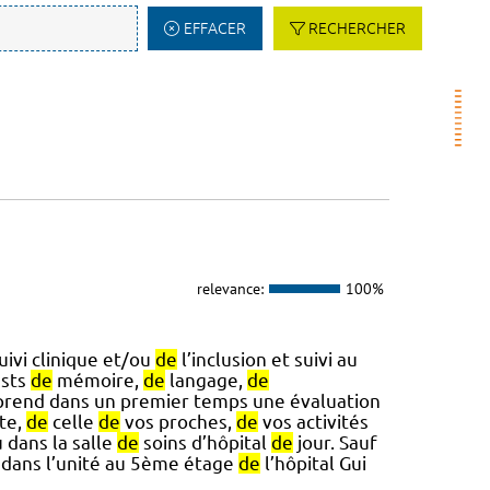
EFFACER
RECHERCHER
relevance:
100%
uivi clinique et/ou
de
l’inclusion et suivi au
sts
de
mémoire,
de
langage,
de
prend dans un premier temps une évaluation
te,
de
celle
de
vos proches,
de
vos activités
 dans la salle
de
soins d’hôpital
de
jour. Sauf
 dans l’unité au 5ème étage
de
l’hôpital Gui