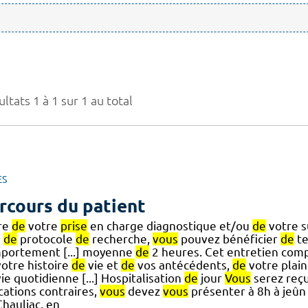
ltats 1 à 1 sur 1 au total
ES
rcours du patient
re
de
votre
prise
en charge diagnostique et/ou
de
votre s
n
de
protocole
de
recherche,
vous
pouvez bénéficier
de
te
portement [...] moyenne
de
2 heures. Cet entretien com
otre histoire
de
vie et
de
vos antécédents,
de
votre plain
ie quotidienne [...] Hospitalisation
de
jour
Vous
serez reçu
cations contraires,
vous
devez
vous
présenter à 8h à jeûn
hauliac, en