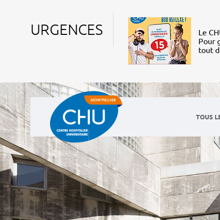
URGENCES
Le CHU
Pour g
tout 
TOUS L