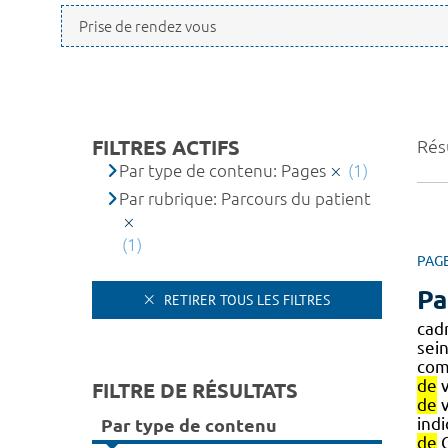
FILTRES ACTIFS
Résu
Par type de contenu: Pages
(1)
Par rubrique: Parcours du patient
(1)
PAG
Pa
RETIRER TOUS LES FILTRES
cad
sei
com
de
v
FILTRE DE RÉSULTATS
de
v
indi
Par type de contenu
de
C