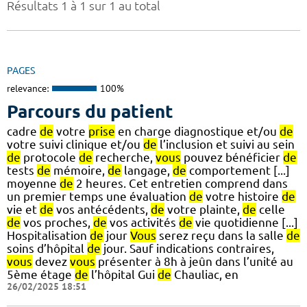
Résultats 1 à 1 sur 1 au total
PAGES
relevance:
100%
Parcours du patient
cadre
de
votre
prise
en charge diagnostique et/ou
de
votre suivi clinique et/ou
de
l’inclusion et suivi au sein
de
protocole
de
recherche,
vous
pouvez bénéficier
de
tests
de
mémoire,
de
langage,
de
comportement [...]
moyenne
de
2 heures. Cet entretien comprend dans
un premier temps une évaluation
de
votre histoire
de
vie et
de
vos antécédents,
de
votre plainte,
de
celle
de
vos proches,
de
vos activités
de
vie quotidienne [...]
Hospitalisation
de
jour
Vous
serez reçu dans la salle
de
soins d’hôpital
de
jour. Sauf indications contraires,
vous
devez
vous
présenter à 8h à jeûn dans l’unité au
5ème étage
de
l’hôpital Gui
de
Chauliac, en
26/02/2025 18:51