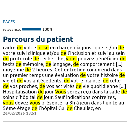
PAGES
relevance:
100%
Parcours du patient
cadre
de
votre
prise
en charge diagnostique et/ou
de
votre suivi clinique et/ou
de
l’inclusion et suivi au sein
de
protocole
de
recherche,
vous
pouvez bénéficier
de
tests
de
mémoire,
de
langage,
de
comportement [...]
moyenne
de
2 heures. Cet entretien comprend dans
un premier temps une évaluation
de
votre histoire
de
vie et
de
vos antécédents,
de
votre plainte,
de
celle
de
vos proches,
de
vos activités
de
vie quotidienne [...]
Hospitalisation
de
jour
Vous
serez reçu dans la salle
de
soins d’hôpital
de
jour. Sauf indications contraires,
vous
devez
vous
présenter à 8h à jeûn dans l’unité au
5ème étage
de
l’hôpital Gui
de
Chauliac, en
26/02/2025 18:51