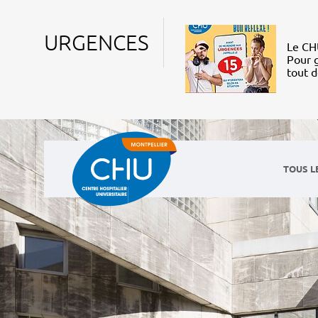
URGENCES
Le CHU
Pour g
tout 
TOUS L