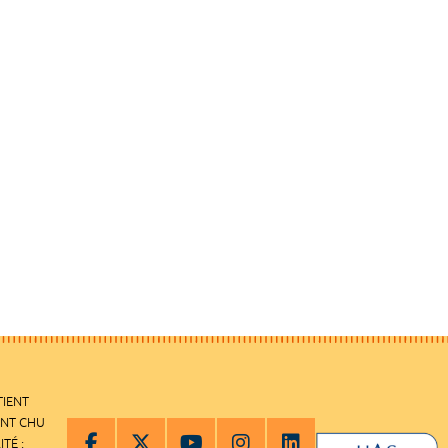
TIENT
ENT CHU
ITÉ :