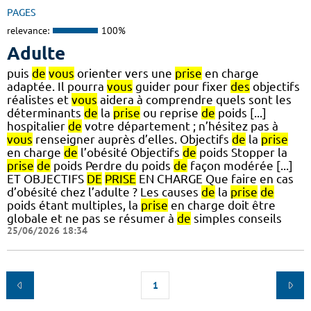
PAGES
relevance:
100%
Adulte
puis
de
vous
orienter vers une
prise
en charge
adaptée. Il pourra
vous
guider pour fixer
des
objectifs
réalistes et
vous
aidera à comprendre quels sont les
déterminants
de
la
prise
ou reprise
de
poids [...]
hospitalier
de
votre département ; n’hésitez pas à
vous
renseigner auprès d’elles. Objectifs
de
la
prise
en charge
de
l’obésité Objectifs
de
poids Stopper la
prise
de
poids Perdre du poids
de
façon modérée [...]
ET OBJECTIFS
DE
PRISE
EN CHARGE Que faire en cas
d’obésité chez l’adulte ? Les causes
de
la
prise
de
poids étant multiples, la
prise
en charge doit être
globale et ne pas se résumer à
de
simples conseils
25/06/2026 18:34
1