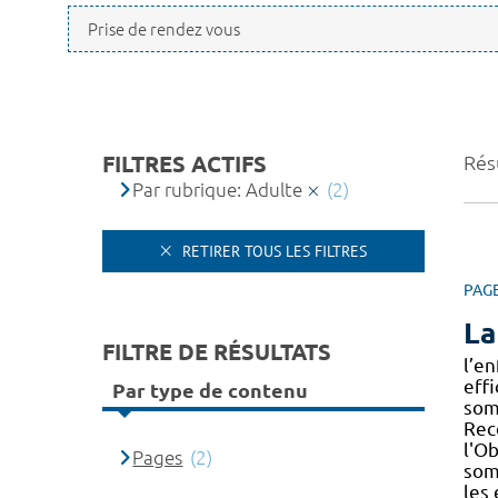
FILTRES ACTIFS
Résu
Par rubrique: Adulte
(2)
RETIRER TOUS LES FILTRES
PAG
La
FILTRE DE RÉSULTATS
l’en
eff
Par type de contenu
som
Rec
l'Ob
Pages
(2)
som
les 