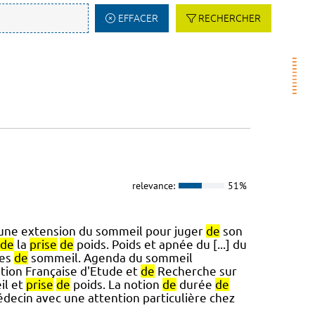
EFFACER
RECHERCHER
relevance:
51%
 une extension du sommeil pour juger
de
son
de
la
prise
de
poids. Poids et apnée du [...] du
des
de
sommeil. Agenda du sommeil
ation Française d'Etude et
de
Recherche sur
l et
prise
de
poids. La notion
de
durée
de
édecin avec une attention particulière chez