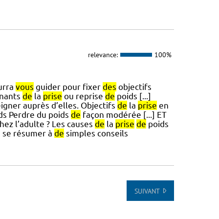
relevance:
100%
urra
vous
guider pour fixer
des
objectifs
inants
de
la
prise
ou reprise
de
poids [...]
igner auprès d’elles. Objectifs
de
la
prise
en
ds Perdre du poids
de
façon modérée [...] ET
ez l’adulte ? Les causes
de
la
prise
de
poids
s se résumer à
de
simples conseils
SUIVANT