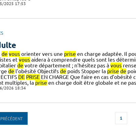
5/2025 17:53
ES
ulte
s
de
vous
orienter vers une
prise
en charge adaptée. Il po
istes et
vous
aidera à comprendre quels sont les déterm
pitalier
de
votre département ; n’hésitez pas à
vous
rense
rge
de
l’obésité Objectifs
de
poids Stopper la
prise
de
poi
ECTIFS
DE
PRISE
EN CHARGE Que faire en cas d’obésité ch
t multiples, la
prise
en charge doit être globale et ne pa
6/2026 18:34
1
PRÉCÉDENT