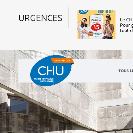
URGENCES
Le CHU
Pour g
tout 
TOUS L