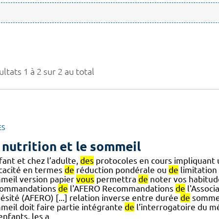
ltats 1 à 2 sur 2 au total
ES
 nutrition et le sommeil
fant et chez l’adulte,
des
protocoles en cours impliquant
icacité en termes
de
réduction pondérale ou
de
limitation
meil version papier
vous
permettra
de
noter vos habitu
ommandations
de
l'AFERO Recommandations
de
l'Associ
ésité (AFERO) [...] relation inverse entre durée
de
sommei
meil doit faire partie intégrante
de
l’interrogatoire du m
enfants, les a