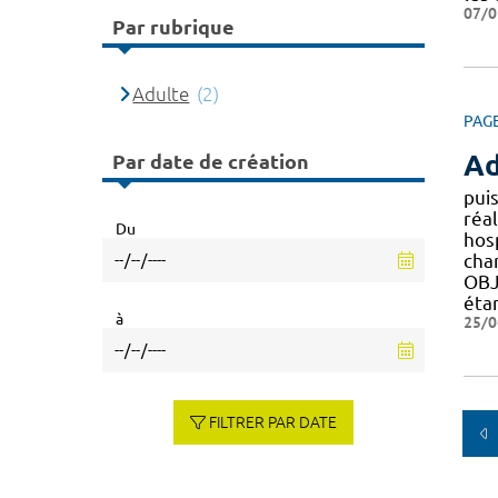
07/0
Par rubrique
Adulte
(2)
PAG
Ad
Par date de création
pui
réal
Du
hos
cha
OBJ
étan
à
25/0
FILTRER PAR DATE