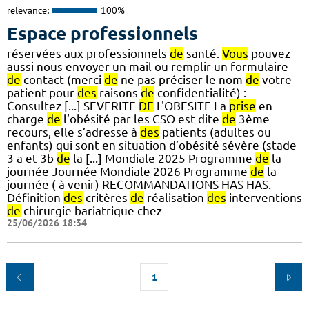
relevance:
100%
Espace professionnels
réservées aux professionnels
de
santé.
Vous
pouvez
aussi nous envoyer un mail ou remplir un formulaire
de
contact (merci
de
ne pas préciser le nom
de
votre
patient pour
des
raisons
de
confidentialité) :
Consultez [...] SEVERITE
DE
L'OBESITE La
prise
en
charge
de
l’obésité par les CSO est dite
de
3ème
recours, elle s’adresse à
des
patients (adultes ou
enfants) qui sont en situation d’obésité sévère (stade
3 a et 3b
de
la [...] Mondiale 2025 Programme
de
la
journée Journée Mondiale 2026 Programme
de
la
journée ( à venir) RECOMMANDATIONS HAS HAS.
Définition
des
critères
de
réalisation
des
interventions
de
chirurgie bariatrique chez
25/06/2026 18:34
1