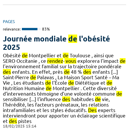
PAGES
relevance:
83%
Journée mondiale
de
l'obésité
2025
Obésité
de
Montpellier et
de
Toulouse , ainsi que
SERO Occitanie , ce
rendez
-
vous
explorera l’impact
de
l’environnement familial sur la trajectoire pondérale
des
enfants. En effet, près
de
48 %
des
enfants [...]
Saint-Pierre
de
Palavas , La Maison Sport Santé – Ma
Vie , Les étudiants
de
l’École
de
Diététique et
de
Nutrition Humaine
de
Montpellier . Cette diversité
d’intervenants témoigne d’une volonté commune
de
sensibiliser [...] l’influence
des
habitudes
de
vie,
l’hérédité, les facteurs prénataux, les relations
intrafamiliales et les styles éducatifs.
Des
experts
interviendront pour apporter un éclairage scientifique
et
des
pistes
18/02/2025 15:14